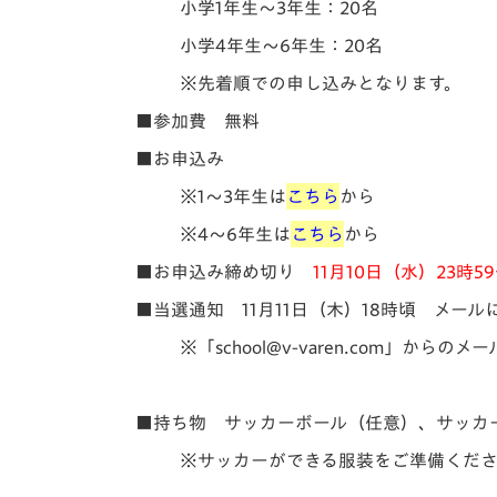
小学1年生～3年生：20名
小学4年生～6年生：20名
※先着順での申し込みとなります。
■参加費 無料
■お申込み
※
1～3年生
は
こちら
から
※
4～6年生
は
こちら
から
■お申込み締め切り
11月10日（水）23時5
■当選通知 11月11日（木）18時頃 メール
※「school@v-varen.com」
■持ち物 サッカーボール（任意）、サッカ
※サッカーができる服装をご準備くだ