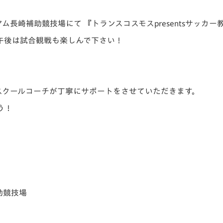
V-EXPRESS（ユニフ
ォーム入場）
アム長崎補助競技場にて 『トランスコスモスpresentsサッカ
午後は試合観戦も楽しんで下さい！
スクールコーチが丁寧にサポートをさせていただきます。
う！
助競技場