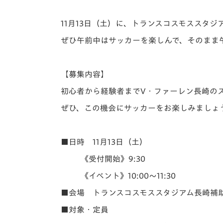
イベント
マスコット紹介
11月13日（土）に、トランスコスモススタジ
メディア
チームスケジュール
ぜひ午前中はサッカーを楽しんで、そのまま
グッズ
クラブハウス（練習
場）
【募集内容】
ホームタウン
応援メディア
初心者から経験者までV・ファーレン長崎の
アカデミー
ぜひ、この機会にサッカーをお楽しみましょ
平和祈念活動
スクール
ホームタウン活動
■日時 11月13日（土）
《受付開始》9:30
《イベント》10:00～11:30
■会場 トランスコスモススタジアム長崎補
■対象・定員