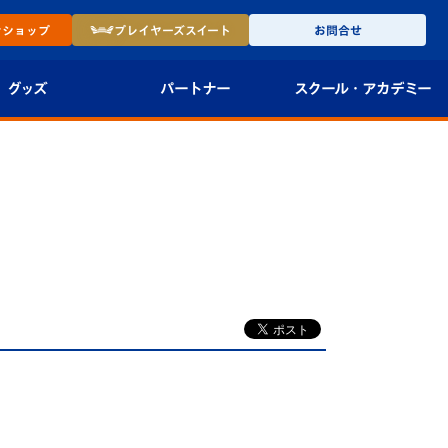
ン
ショップ
プレイヤーズ
スイート
お問合せ
グッズ
パートナー
スクール・
アカデミー
インショップ
パートナー企業一覧
アカデミー
-27ユニフォー
パートナー募集
U-18
法人限定 VIP BOX
U-15
報
U-12
スクール