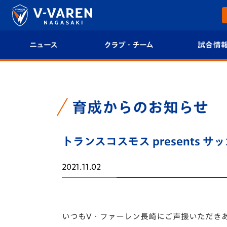
ニュース
クラブ・チーム
試合情
すべて
クラブプロフィール
試合日程/結果
トップチーム
フィロソフィー
試合情報
育成からのお知らせ
クラブ
クラブ概要
順位表
トランスコスモス presents 
試合情報
エンブレム紹介
U-21 Jリーグ
2021.11.02
ファンクラブ
選手プロフィール
フォトギャラ
チケット
スタッフプロフィール
スタジアムグ
いつもV・ファーレン長崎にご声援いただき