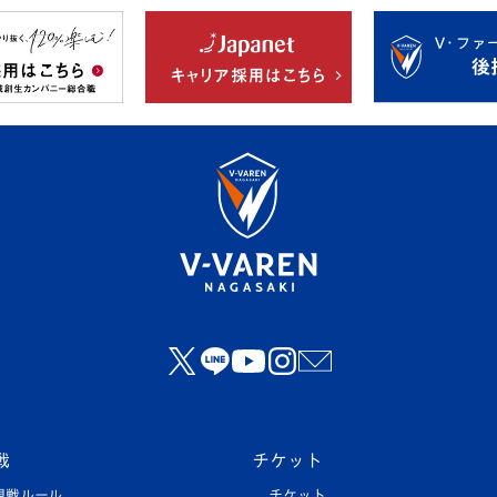
戦
チケット
観戦ルール
チケット