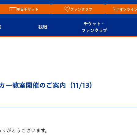
単日チケット
ファンクラブ
オンライ
チケット・
報
観戦
ファンクラブ
観戦ルール
チケット
オンラ
はじめての観戦ガイ
シーズンシート
2026
ド
ム
プレイヤーズスイート
Revive Team
店舗情
サッカー教室開催のご案内（11/13）
関連
V-LOVERS（ファン
スタジアムへのアク
クラブ）
セス
リー
ヴィヴィくんの長崎
ルメ
おもてなしガイド
ありがとうございます。