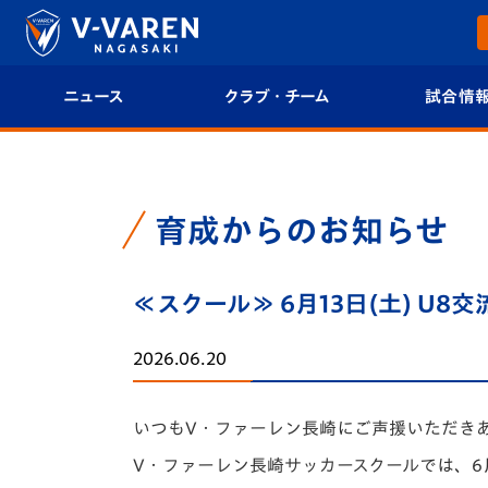
ニュース
クラブ・チーム
試合情
すべて
クラブプロフィール
試合日程/結果
トップチーム
フィロソフィー
試合情報
育成からのお知らせ
クラブ
クラブ概要
順位表
≪スクール≫ 6月13日(土) U
試合情報
エンブレム紹介
U-21 Jリーグ
2026.06.20
ファンクラブ
選手プロフィール
フォトギャラ
いつもV・ファーレン長崎にご声援いただき
チケット
スタッフプロフィール
スタジアムグ
V・ファーレン長崎サッカースクールでは、6