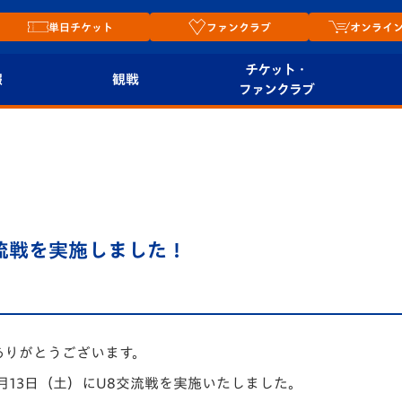
単日チケット
ファンクラブ
オンライ
チケット・
報
観戦
ファンクラブ
観戦ルール
チケット
オンラ
はじめての観戦ガイ
シーズンシート
2026
ド
ム
プレイヤーズスイート
Revive Team
店舗情
8交流戦を実施しました！
関連
V-LOVERS（ファン
スタジアムへのアク
クラブ）
セス
リー
ヴィヴィくんの長崎
ありがとうございます。
ルメ
おもてなしガイド
月13日（土）にU8交流戦を実施いたしました。