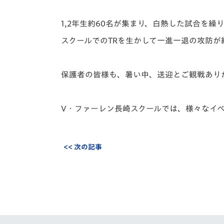
イベント
マスコット紹介
1,2年生約60名が集まり、白熱した試合を繰
メディア
チームスケジュール
スクールでのTRを生かして一進一退の攻防が
グッズ
クラブハウス（練習
場）
保護者の皆様も、暑い中、送迎とご観戦あり
ホームタウン
応援メディア
アカデミー
V・ファーレン長崎スクールでは、様々なイ
平和祈念活動
スクール
ホームタウン活動
<< 次の記事