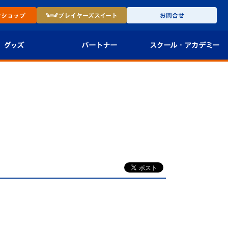
ン
ショップ
プレイヤーズ
スイート
お問合せ
グッズ
パートナー
スクール・
アカデミー
インショップ
パートナー企業一覧
アカデミー
-27ユニフォー
パートナー募集
U-18
法人限定 VIP BOX
U-15
報
U-12
スクール