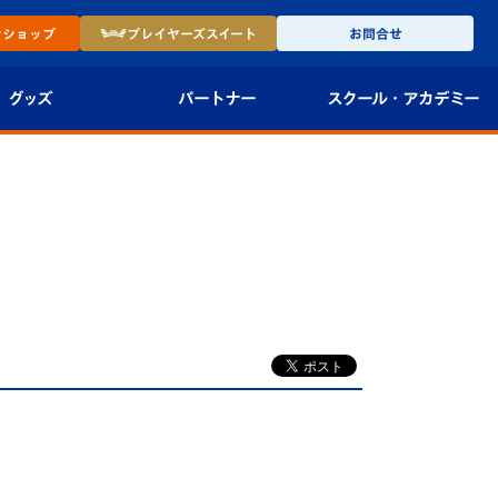
ン
ショップ
プレイヤーズ
スイート
お問合せ
グッズ
パートナー
スクール・
アカデミー
インショップ
パートナー企業一覧
アカデミー
-27ユニフォー
パートナー募集
U-18
法人限定 VIP BOX
U-15
報
U-12
スクール