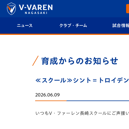
ニュース
クラブ・チーム
試合情
すべて
クラブプロフィール
試合日程/結果
トップチーム
フィロソフィー
試合情報
育成からのお知らせ
クラブ
クラブ概要
順位表
≪スクール≫シント＝トロイデン
試合情報
エンブレム紹介
U-21 Jリーグ
2026.06.09
ファンクラブ
選手プロフィール
フォトギャラ
いつもV・ファーレン長崎スクールにご声援
チケット
スタッフプロフィール
スタジアムグ