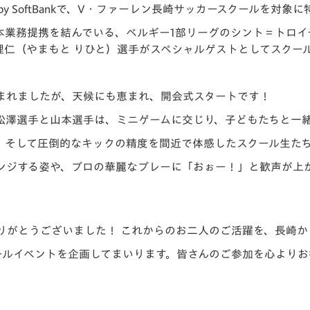
ected by SoftBankで、V・ファーレン長崎サッカースクール
V-EXPRESS（ユニフ
ォーム入場）
務提携を結んでいる、ベルギー1部リーグのシント＝トロイデンVV
理仁（やまもと りひと）選手
がスペシャルゲストとしてスクー
まれましたが、天候にも恵まれ、開会式スタートです！
松澤選手と山本選手は、ミニゲームに交じり、子どもたちと一
、そして圧倒的なキックの精度を間近で体感したスクール生た
ンジする姿や、プロの華麗なプレーに「おぉー！」と歓声が上
りがとうございました！ これからのお二人のご活躍を、長崎か
ールイベントを企画してまいります。皆さんのご参加を心よりお