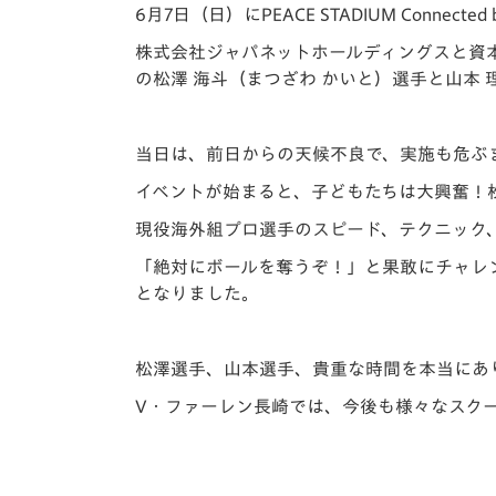
イベント
マスコット紹介
6月7日（日）にPEACE STADIUM Conn
株式会社ジャパネットホールディングスと資本業
メディア
チームスケジュール
の
松澤 海斗（まつざわ かいと）選手
と
山本 
グッズ
クラブハウス（練習
場）
当日は、前日からの天候不良で、実施も危ぶ
ホームタウン
イベントが始まると、子どもたちは大興奮！
応援メディア
アカデミー
現役海外組プロ選手のスピード、テクニック
平和祈念活動
「絶対にボールを奪うぞ！」と果敢にチャレ
スクール
となりました。
ホームタウン活動
松澤選手、山本選手、貴重な時間を本当にあ
V・ファーレン長崎では、今後も様々なスク