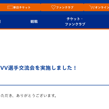
単日チケット
ファンクラブ
オンライ
チケット・
報
観戦
ファンクラブ
観戦ルール
チケット
オンラ
はじめての観戦ガイ
シーズンシート
2026
ド
ム
プレイヤーズスイート
Revive Team
店舗情
VV選手交流会を実施しました！
関連
V-LOVERS（ファン
スタジアムへのアク
クラブ）
セス
リー
ヴィヴィくんの長崎
いただき、ありがとうございます。
ルメ
おもてなしガイド