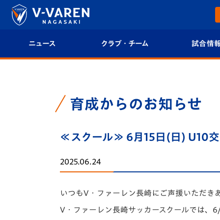
ニュース
クラブ・チーム
試合情
すべて
クラブプロフィール
試合日程/結果
トップチーム
フィロソフィー
試合情報
育成からのお知らせ
クラブ
クラブ概要
順位表
≪スクール≫ 6月15日(日) U
試合情報
エンブレム紹介
U-21 Jリーグ
2025.06.24
ファンクラブ
選手プロフィール
フォトギャラ
いつもV・ファーレン長崎にご声援いただき
チケット
スタッフプロフィール
スタジアムグ
V・ファーレン長崎サッカースクールでは、6/