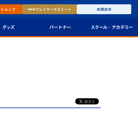
ン
ショップ
プレイヤーズ
スイート
お問合せ
グッズ
パートナー
スクール・
アカデミー
インショップ
パートナー企業一覧
アカデミー
-27ユニフォー
パートナー募集
U-18
法人限定 VIP BOX
U-15
報
U-12
スクール