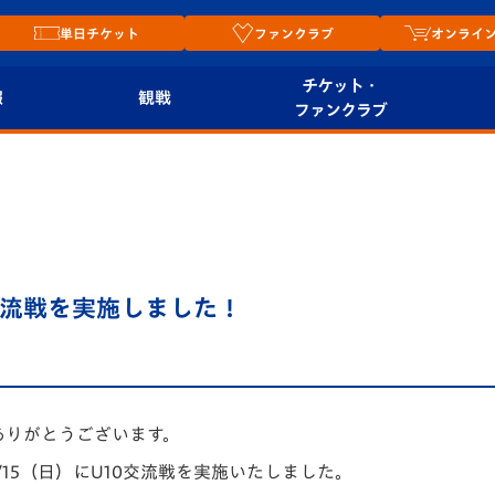
単日チケット
ファンクラブ
オンライ
チケット・
報
観戦
ファンクラブ
観戦ルール
チケット
オンラ
はじめての観戦ガイ
シーズンシート
2026
ド
ム
プレイヤーズスイート
Revive Team
店舗情
10交流戦を実施しました！
関連
V-LOVERS（ファン
スタジアムへのアク
クラブ）
セス
リー
ヴィヴィくんの長崎
ありがとうございます。
ルメ
おもてなしガイド
15（日）にU10交流戦を実施いたしました。