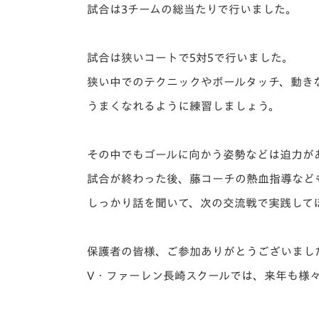
イベント
マスコット紹介
試合は3チームの総当たりで行いました。
メディア
チームスケジュール
試合は狭いコートで5対5で行いました。
グッズ
クラブハウス（練習
狭い中でのテクニックやボールタッチ、動き
場）
うまくなれるように練習しましょう。
ホームタウン
応援メディア
アカデミー
その中でもゴールに向かう姿勢などは迫力が
平和祈念活動
試合が終わった後、藤コーチの熱血指導など
スクール
ホームタウン活動
しっかり話を聞いて、次の交流戦で実践して
保護者の皆様、ご参加ありがとうございまし
V・ファーレン長崎スクールでは、来年も様