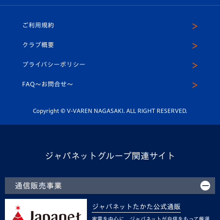
ホームタウン
U-18
クラブハウス（練習場）
パートナー募集
公式Twitter
ご利用規約
アカデミー
U-15
応援メディア
法人限定 VIP BOX
ヴィヴィくんインスタグラム
クラブ概要
スクール
U-12
メディア出演情報
プライバシーポリシー
公式LINE＠
スクール
FAQ〜お問合せ〜
平和祈念活動
Youtube公式チャンネル
ホームタウン活動
Copyright © V-VAREN NAGASAKI. ALL RIGHT RESERVED.
ジャパネットグループ関連サイト
通信販売事業
ジャパネットたかた公式通販
家電を中心に、ジャパネットが自信をもって厳選