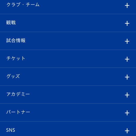
すべて
クラブ・チーム
トップチーム
クラブプロフィール
観戦
クラブ
フィロソフィー
観戦ルール
試合情報
試合情報
クラブ概要
観戦ツアー
試合日程/結果
チケット
ファンクラブ
エンブレム紹介
はじめての観戦ガイド
順位表
チケット
グッズ
チケット
選手プロフィール
Revive Team
フォトギャラリー
シーズンシート
オンラインショップ
アカデミー
イベント
スタッフプロフィール
スタジアムへのアクセス
スタジアムグルメ
V-LOVERS（ファンクラブ）
2026-27ユニフォーム
メディア
育成からのお知らせ
パートナー
マスコット紹介
ヴィヴィくんの長崎おもてなしガイド
はじめての観戦ガイド
プレイヤーズスイート
店舗情報
グッズ
アカデミー
チームスケジュール
V-EXPRESS
パートナー企業一覧
SNS
（ユニフォーム入場）