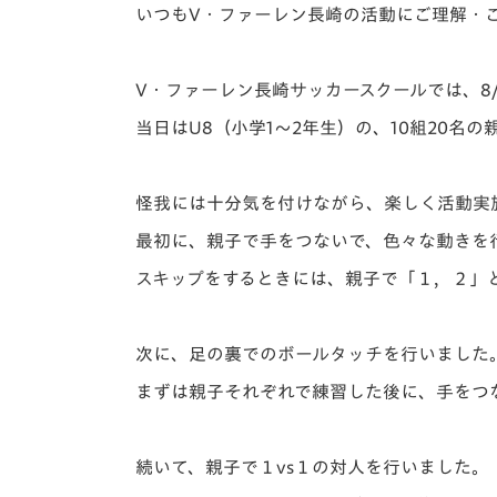
イベント
マスコット紹介
いつもV・ファーレン長崎の活動にご理解・
メディア
チームスケジュール
V・ファーレン長崎サッカースクールでは、8
グッズ
クラブハウス（練習
当日はU8（小学1～2年生）の、10組20名
場）
ホームタウン
応援メディア
怪我には十分気を付けながら、楽しく活動実
アカデミー
最初に、親子で手をつないで、色々な動きを
平和祈念活動
スキップをするときには、親子で「１，２」
スクール
ホームタウン活動
次に、足の裏でのボールタッチを行いました
まずは親子それぞれで練習した後に、手をつ
続いて、親子で１vs１の対人を行いました。