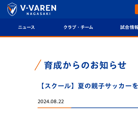
ニュース
クラブ・チーム
試合情
すべて
クラブプロフィール
試合日程/結果
トップチーム
フィロソフィー
試合情報
育成からのお知らせ
クラブ
クラブ概要
順位表
【スクール】夏の親子サッカーを
試合情報
エンブレム紹介
U-21 Jリーグ
2024.08.22
ファンクラブ
選手プロフィール
フォトギャラ
チケット
スタッフプロフィール
スタジアムグ