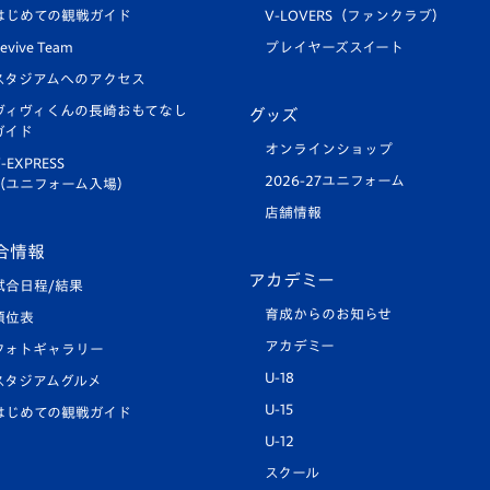
はじめての観戦ガイド
V-LOVERS（ファンクラブ）
evive Team
プレイヤーズスイート
スタジアムへのアクセス
ヴィヴィくんの長崎おもてなし
グッズ
ガイド
オンラインショップ
-EXPRESS
2026-27ユニフォーム
（ユニフォーム入場）
店舗情報
合情報
アカデミー
試合日程/結果
育成からのお知らせ
順位表
アカデミー
フォトギャラリー
U-18
スタジアムグルメ
U-15
はじめての観戦ガイド
U-12
スクール