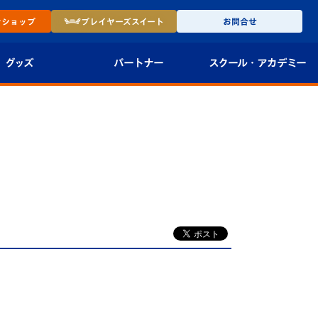
ン
ショップ
プレイヤーズ
スイート
お問合せ
グッズ
パートナー
スクール・
アカデミー
インショップ
パートナー企業一覧
アカデミー
-27ユニフォー
パートナー募集
U-18
法人限定 VIP BOX
U-15
報
U-12
スクール