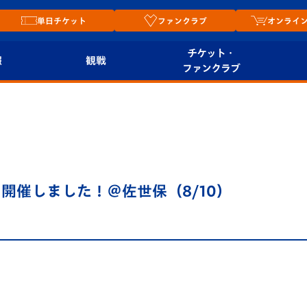
単日チケット
ファンクラブ
オンライ
チケット・
報
観戦
ファンクラブ
観戦ルール
チケット
オンラ
はじめての観戦ガイ
シーズンシート
2026
ド
ム
プレイヤーズスイート
Revive Team
店舗情
開催しました！＠佐世保（8/10）
関連
V-LOVERS（ファン
スタジアムへのアク
クラブ）
セス
リー
ヴィヴィくんの長崎
ルメ
おもてなしガイド