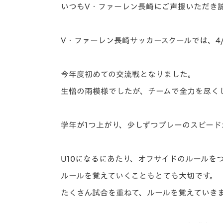
イベント
マスコット紹介
いつもV・ファーレン長崎にご声援いただき
メディア
チームスケジュール
V・ファーレン長崎サッカースクールでは、4
グッズ
クラブハウス（練習
場）
今年度初めての交流戦となりました。
ホームタウン
応援メディア
生憎の雨模様でしたが、チームで全力を尽く
アカデミー
平和祈念活動
学年が1つ上がり、少しずつプレーのスピー
スクール
ホームタウン活動
U10になるにあたり、オフサイドのルールを
ルールを覚えていくこともとても大切です。
たくさん試合を重ねて、ルールを覚えていき