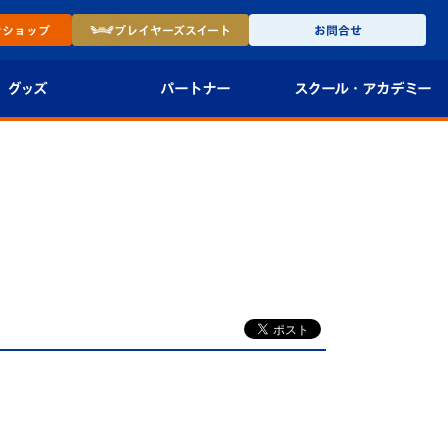
ン
ショップ
プレイヤーズ
スイート
お問合せ
グッズ
パートナー
スクール・
アカデミー
インショップ
パートナー企業一覧
アカデミー
-27ユニフォー
パートナー募集
U-18
法人限定 VIP BOX
U-15
報
U-12
スクール