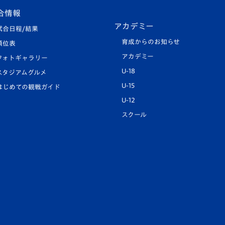
合情報
アカデミー
試合日程/結果
育成からのお知らせ
順位表
アカデミー
フォトギャラリー
U-18
スタジアムグルメ
U-15
はじめての観戦ガイド
U-12
スクール