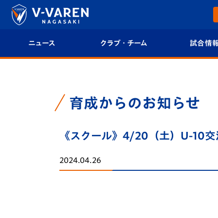
ニュース
クラブ・チーム
試合情
すべて
クラブプロフィール
試合日程/結果
トップチーム
フィロソフィー
試合情報
育成からのお知らせ
クラブ
クラブ概要
順位表
《スクール》4/20（土）U-1
試合情報
エンブレム紹介
U-21 Jリーグ
2024.04.26
ファンクラブ
選手プロフィール
フォトギャラ
チケット
スタッフプロフィール
スタジアムグ