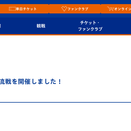
単日チケット
ファンクラブ
オンライ
チケット・
報
観戦
ファンクラブ
観戦ルール
チケット
オンラ
はじめての観戦ガイ
シーズンシート
2026
ド
ム
プレイヤーズスイート
Revive Team
店舗情
0交流戦を開催しました！
関連
V-LOVERS（ファン
スタジアムへのアク
クラブ）
セス
リー
ヴィヴィくんの長崎
ルメ
おもてなしガイド