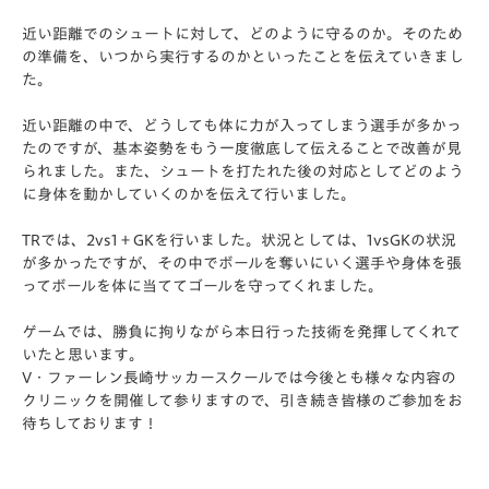
近い距離でのシュートに対して、どのように守るのか。
そのため
の準備を、
いつから実行するのかといったことを伝えていきまし
た。
近い距離の中で、
どうしても体に力が入ってしまう選手が多かっ
たのですが、
基本姿勢をもう一度徹底して伝えることで改善が見
られました。また、
シュートを打たれた後の対応としてどのよう
に身体を動かしていく
のかを伝えて行いました。
TRでは、2vs1＋GKを行いました。状況としては、
1vsGKの状況
が多かったですが、
その中でボールを奪いにいく選手や身体を張
ってボールを体に当て
てゴールを守ってくれました。
ゲームでは、
勝負に拘りながら本日行った技術を発揮してくれて
いたと思います
。
V・ファーレン長崎サッカースクールでは今後とも様々な内容の
クリニックを開催して参りますので、引き続き皆様のご参加をお
待ちしております！