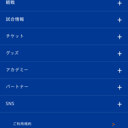
クラブプロフィール
観戦
クラブ
フィロソフィー
観戦ルール
試合情報
試合情報
クラブ概要
観戦ツアー
試合日程/結果
チケット
ファンクラブ
エンブレム紹介
はじめての観戦ガイド
順位表
チケット
グッズ
チケット
選手プロフィール
Revive Team
フォトギャラリー
シーズンシート
オンラインショップ
アカデミー
イベント
スタッフプロフィール
スタジアムへのアクセス
スタジアムグルメ
V-LOVERS（ファンクラブ）
2026-27ユニフォーム
メディア
育成からのお知らせ
パートナー
マスコット紹介
ヴィヴィくんの長崎おもてなしガイド
はじめての観戦ガイド
プレイヤーズスイート
店舗情報
グッズ
アカデミー
チームスケジュール
V-EXPRESS
パートナー企業一覧
SNS
（ユニフォーム入場）
ホームタウン
U-18
クラブハウス（練習場）
パートナー募集
公式Twitter
ご利用規約
アカデミー