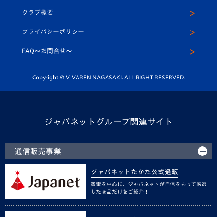
U-15
応援メディア
法人限定 VIP BOX
ヴィヴィくんインスタグラム
クラブ概要
スクール
U-12
メディア出演情報
プライバシーポリシー
公式LINE＠
スクール
FAQ〜お問合せ〜
平和祈念活動
Youtube公式チャンネル
ホームタウン活動
Copyright © V-VAREN NAGASAKI. ALL RIGHT RESERVED.
ジャパネットグループ関連サイト
通信販売事業
ジャパネットたかた公式通販
家電を中心に、ジャパネットが自信をもって厳選
した商品だけをご紹介！