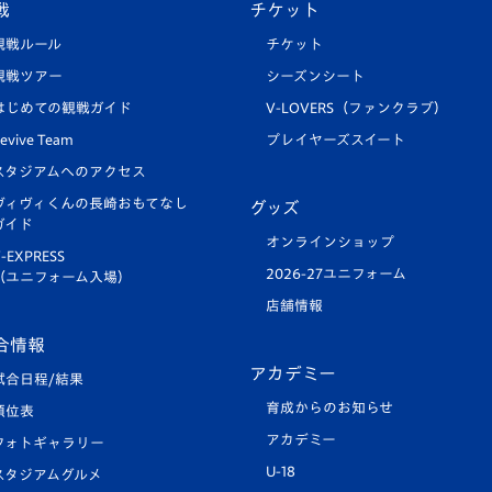
戦
チケット
観戦ルール
チケット
観戦ツアー
シーズンシート
はじめての観戦ガイド
V-LOVERS（ファンクラブ）
evive Team
プレイヤーズスイート
スタジアムへのアクセス
ヴィヴィくんの長崎おもてなし
グッズ
ガイド
オンラインショップ
-EXPRESS
2026-27ユニフォーム
（ユニフォーム入場）
店舗情報
合情報
アカデミー
試合日程/結果
育成からのお知らせ
順位表
アカデミー
フォトギャラリー
U-18
スタジアムグルメ