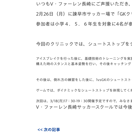
イベント
マスコット紹介
いつもV・ファーレン長崎にご声援いただき
2月26日（月）に諫早市サッカー場で「GK
メディア
チームスケジュール
参加者は小学４．５．６年生を対象に4名が
グッズ
クラブハウス（練習
場）
今回のクリニックでは、シュートストップを
ホームタウン
応援メディア
アイスブレイクを行った後に、
基礎技術のトレーニングを実
アカデミー
構えた時のスタンスと基本姿勢を行い、
その後キャッチング
平和祈念活動
スクール
その後は、倒れ方の練習をした後に、
1vsGKのシュート
ホームタウン活動
ゲームでは、
ダイナミックなシュートストップを体現してく
次回は、3/18(月)17：30-19：30開催予定ですので、
みなさ
V・ファーレン長崎サッカースクールでは今
<< 次の記事