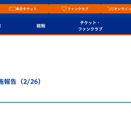
単日チケット
ファンクラブ
オンライ
チケット・
報
観戦
ファンクラブ
観戦ルール
チケット
オンラ
はじめての観戦ガイ
シーズンシート
2026
ド
ム
プレイヤーズスイート
Revive Team
店舗情
報告（2/26）
関連
V-LOVERS（ファン
スタジアムへのアク
クラブ）
セス
リー
ヴィヴィくんの長崎
ルメ
おもてなしガイド