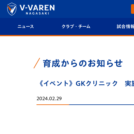
ニュース
クラブ・チーム
試合情
すべて
クラブプロフィール
試合日程/結果
トップチーム
フィロソフィー
試合情報
育成からのお知らせ
クラブ
クラブ概要
順位表
《イベント》GKクリニック 実施
試合情報
エンブレム紹介
U-21 Jリーグ
2024.02.29
ファンクラブ
選手プロフィール
フォトギャラ
チケット
スタッフプロフィール
スタジアムグ