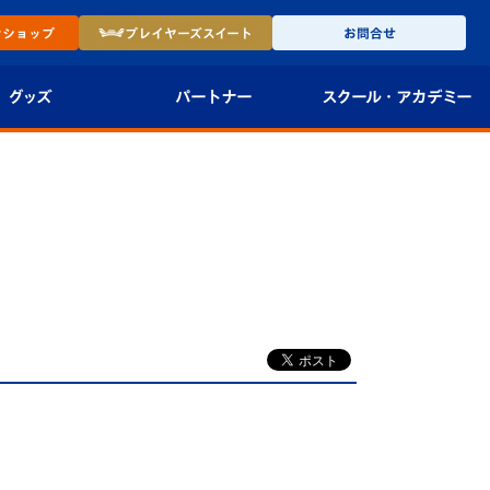
ン
ショップ
プレイヤーズ
スイート
お問合せ
グッズ
パートナー
スクール・
アカデミー
インショップ
パートナー企業一覧
アカデミー
-27ユニフォー
パートナー募集
U-18
法人限定 VIP BOX
U-15
報
U-12
スクール