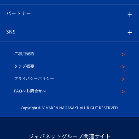
スタジアムへのアクセス
スタジアムグルメ
V-LOVERS（ファンクラブ）
2026-27ユニフォーム
メディア
育成からのお知らせ
パートナー
マスコット紹介
ヴィヴィくんの長崎おもてなしガイド
はじめての観戦ガイド
プレイヤーズスイート
店舗情報
グッズ
アカデミー
チームスケジュール
V-EXPRESS
パートナー企業一覧
SNS
（ユニフォーム入場）
ホームタウン
U-18
クラブハウス（練習場）
パートナー募集
公式Twitter
ご利用規約
アカデミー
U-15
応援メディア
法人限定 VIP BOX
ヴィヴィくんインスタグラム
クラブ概要
スクール
U-12
メディア出演情報
プライバシーポリシー
公式LINE＠
スクール
FAQ〜お問合せ〜
平和祈念活動
Youtube公式チャンネル
ホームタウン活動
Copyright © V-VAREN NAGASAKI. ALL RIGHT RESERVED.
ジャパネットグループ関連サイト