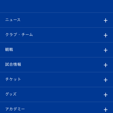
ニュース
すべて
クラブ・チーム
トップチーム
クラブプロフィール
観戦
クラブ
フィロソフィー
観戦ルール
試合情報
試合情報
クラブ概要
観戦ツアー
試合日程/結果
チケット
ファンクラブ
エンブレム紹介
はじめての観戦ガイド
順位表
チケット
グッズ
チケット
選手プロフィール
Revive Team
フォトギャラリー
シーズンシート
オンラインショップ
アカデミー
イベント
スタッフプロフィール