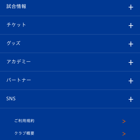
フィロソフィー
観戦ルール
試合情報
試合情報
クラブ概要
観戦ツアー
試合日程/結果
チケット
ファンクラブ
エンブレム紹介
はじめての観戦ガイド
順位表
チケット
グッズ
チケット
選手プロフィール
Revive Team
フォトギャラリー
シーズンシート
オンラインショップ
アカデミー
イベント
スタッフプロフィール
スタジアムへのアクセス
スタジアムグルメ
V-LOVERS（ファンクラブ）
2026-27ユニフォーム
メディア
育成からのお知らせ
パートナー
マスコット紹介
ヴィヴィくんの長崎おもてなしガイド
はじめての観戦ガイド
プレイヤーズスイート
店舗情報
グッズ
アカデミー
チームスケジュール
V-EXPRESS
パートナー企業一覧
SNS
（ユニフォーム入場）
ホームタウン
U-18
クラブハウス（練習場）
パートナー募集
公式Twitter
ご利用規約
アカデミー
U-15
応援メディア
法人限定 VIP BOX
ヴィヴィくんインスタグラム
クラブ概要
スクール