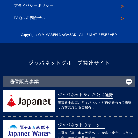
U-12
メディア出演情報
プライバシーポリシー
公式LINE＠
スクール
FAQ〜お問合せ〜
平和祈念活動
Youtube公式チャンネル
ホームタウン活動
Copyright © V-VAREN NAGASAKI. ALL RIGHT RESERVED.
ジャパネットグループ関連サイト
通信販売事業
ジャパネットたかた公式通販
家電を中心に、ジャパネットが自信をもって厳選
した商品だけをご紹介！
ジャパネットウォーター
上質な「富士山の天然水」。安心・安全、こだわ
りのウォーターサーバー