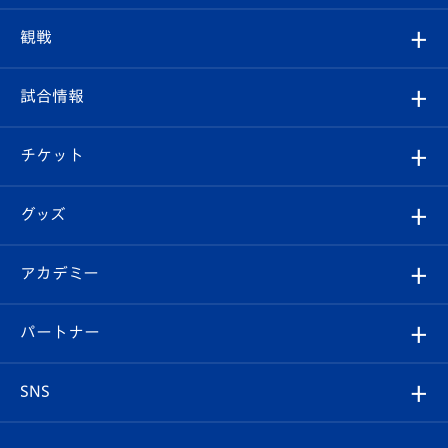
トップチーム
クラブプロフィール
観戦
クラブ
フィロソフィー
観戦ルール
試合情報
試合情報
クラブ概要
観戦ツアー
試合日程/結果
チケット
ファンクラブ
エンブレム紹介
はじめての観戦ガイド
順位表
チケット
グッズ
チケット
選手プロフィール
Revive Team
フォトギャラリー
シーズンシート
オンラインショップ
アカデミー
イベント
スタッフプロフィール
スタジアムへのアクセス
スタジアムグルメ
V-LOVERS（ファンクラブ）
2026-27ユニフォーム
メディア
育成からのお知らせ
パートナー
マスコット紹介
ヴィヴィくんの長崎おもてなしガイド
はじめての観戦ガイド
プレイヤーズスイート
店舗情報
グッズ
アカデミー
チームスケジュール
V-EXPRESS
パートナー企業一覧
SNS
（ユニフォーム入場）
ホームタウン
U-18
クラブハウス（練習場）
パートナー募集
公式Twitter