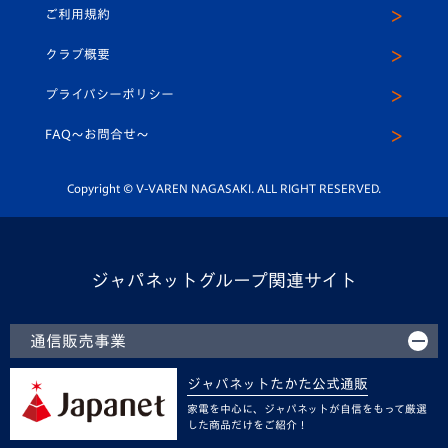
ご利用規約
アカデミー
U-15
応援メディア
法人限定 VIP BOX
ヴィヴィくんインスタグラム
クラブ概要
スクール
U-12
メディア出演情報
プライバシーポリシー
公式LINE＠
スクール
FAQ〜お問合せ〜
平和祈念活動
Youtube公式チャンネル
ホームタウン活動
Copyright © V-VAREN NAGASAKI. ALL RIGHT RESERVED.
ジャパネットグループ関連サイト
通信販売事業
ジャパネットたかた公式通販
家電を中心に、ジャパネットが自信をもって厳選
した商品だけをご紹介！