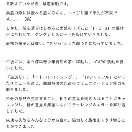
を教えていただき、早速乗船です。
乗船の際には揺れる船にみんな、へっぴり腰で幸先が不安で
す。。。（笑）
しかし、船を漕ぎはじめると太鼓のリズムと「1・2・3」の掛け
声に合わせて、グングンとスピードをあげていきました。
最初の様子とは違い、“きりっ”とした顔つきになっていました。
午後には、国立諫早青少年自然の家に移動し、I-CAPの活動を行
いました。
「島巡り」、「ニトロクロッシング」、「TPシャッフル」といっ
たメニューを通じ、問題解決のためのコミュニケーション能力を
磨きました。
自分の意見を発言すること、相手の意見を聞き入れることにチャ
レンジし、皆の意見を集結しながらチャレンジ＆エラーを繰り返
しました。
成功も失敗もみんなで分かち合い、協力して最後までやり切るこ
とができました。