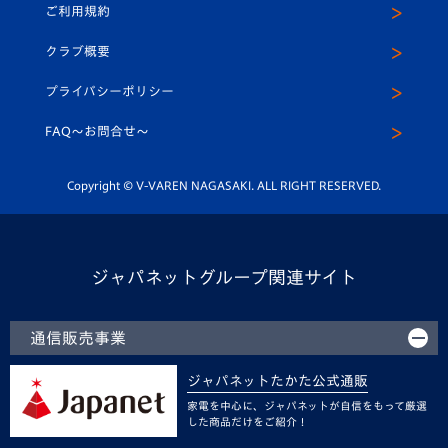
ご利用規約
アカデミー
U-15
応援メディア
法人限定 VIP BOX
ヴィヴィくんインスタグラム
クラブ概要
スクール
U-12
メディア出演情報
プライバシーポリシー
公式LINE＠
スクール
FAQ〜お問合せ〜
平和祈念活動
Youtube公式チャンネル
ホームタウン活動
Copyright © V-VAREN NAGASAKI. ALL RIGHT RESERVED.
ジャパネットグループ関連サイト
通信販売事業
ジャパネットたかた公式通販
家電を中心に、ジャパネットが自信をもって厳選
した商品だけをご紹介！