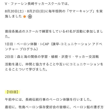
V・ファーレン長崎サッカースクールでは、
8月20日(土)・8月21日(日)に毎年恒例の
「サマーキャンプ」
を実
施しました
普段各拠点のスクールで練習をしている41名が活動に参加しまし
た。
1日目：ペーロン体験・I-CAP（諫早-コミュニケーション アドベ
ンチャー プログラム）
2日目：森と海の関係の学習・植樹・沢登り・サッカー交流戦
活動を通じ、仲間と協力することや互いにコミュニケーションを
とることついて学びました。
【1日目】
午前中には、長崎伝統行事のペーロン体験を行いました。
最初に、牧島ペーロン保存愛好会の皆様に、ペーロン船の漕ぎ方