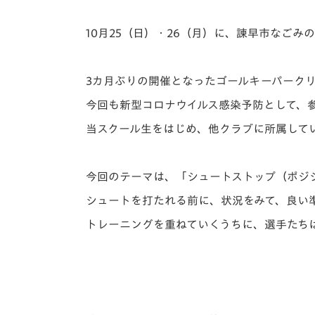
イベント
マスコット紹介
10月25（日）・26（月）に、諫早市なごみ
メディア
チームスケジュール
グッズ
クラブハウス（練習
3カ月ぶりの開催となったゴールキーパーク
場）
今回も新型コロナウイルス感染予防として、
ホームタウン
応援メディア
当スクール生をはじめ、他クラブに所属して
アカデミー
平和祈念活動
今回のテーマは、「シュートストップ（ポジ
スクール
ホームタウン活動
シュートを打たれる前に、状況をみて、良い
トレーニングを重ねていくうちに、選手たち