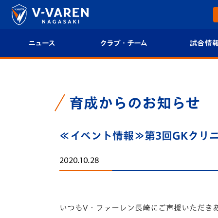
ニュース
クラブ・チーム
試合情
すべて
クラブプロフィール
試合日程/結果
トップチーム
フィロソフィー
試合情報
育成からのお知らせ
クラブ
クラブ概要
順位表
≪イベント情報≫第3回GKクリニ
試合情報
エンブレム紹介
U-21 Jリーグ
2020.10.28
ファンクラブ
選手プロフィール
フォトギャラ
チケット
スタッフプロフィール
スタジアムグ
いつもV・ファーレン長崎にご声援いただき