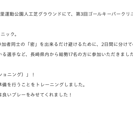
V-EXPRESS（ユニフ
ォーム入場）
の里運動公園人工芝
グラウンドにて、第3回ゴールキーパークリ
リニック。
参加者同士の「密」を
出来るだけ避けるために、2日間に分けて
いる選手など、長崎県内
から総勢17名の方に参加いただきまし
ショニング）」！
準備を行うことをトレーニングしました。
は良いプレーをみせてくれました！