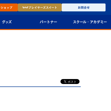
ン
ショップ
プレイヤーズ
スイート
お問合せ
グッズ
パートナー
スクール・
アカデミー
インショップ
パートナー企業一覧
アカデミー
-27ユニフォー
パートナー募集
U-18
法人限定 VIP BOX
U-15
報
U-12
スクール