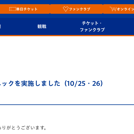
単日チケット
ファンクラブ
オンライ
チケット・
報
観戦
ファンクラブ
観戦ルール
チケット
オンラ
はじめての観戦ガイ
シーズンシート
2026
ド
ム
プレイヤーズスイート
Revive Team
店舗情
ックを実施しました（10/25・26）
関連
V-LOVERS（ファン
スタジアムへのアク
クラブ）
セス
リー
ヴィヴィくんの長崎
ルメ
おもてなしガイド
ありがとうございます。