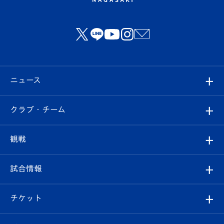
ニュース
すべて
クラブ・チーム
トップチーム
クラブプロフィール
観戦
クラブ
フィロソフィー
観戦ルール
試合情報
試合情報
クラブ概要
観戦ツアー
試合日程/結果
チケット
ファンクラブ
エンブレム紹介
はじめての観戦ガイド
順位表