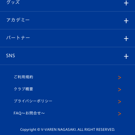
チケット
グッズ
チケット
選手プロフィール
Revive Team
フォトギャラリー
シーズンシート
オンラインショップ
アカデミー
イベント
スタッフプロフィール
スタジアムへのアクセス
スタジアムグルメ
V-LOVERS（ファンクラブ）
2026-27ユニフォーム
メディア
育成からのお知らせ
パートナー
マスコット紹介
ヴィヴィくんの長崎おもてなしガイド
はじめての観戦ガイド
プレイヤーズスイート
店舗情報
グッズ
アカデミー
チームスケジュール
V-EXPRESS
パートナー企業一覧
SNS
（ユニフォーム入場）
ホームタウン
U-18
クラブハウス（練習場）
パートナー募集
公式Twitter
ご利用規約
アカデミー
U-15
応援メディア
法人限定 VIP BOX
ヴィヴィくんインスタグラム
クラブ概要
スクール
U-12
メディア出演情報
プライバシーポリシー
公式LINE＠
スクール
FAQ〜お問合せ〜
平和祈念活動
Youtube公式チャンネル
ホームタウン活動
Copyright © V-VAREN NAGASAKI. ALL RIGHT RESERVED.