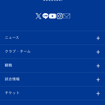
ニュース
すべて
クラブ・チーム
トップチーム
クラブプロフィール
観戦
クラブ
フィロソフィー
観戦ルール
試合情報
試合情報
クラブ概要
観戦ツアー
試合日程/結果
チケット
ファンクラブ
エンブレム紹介
はじめての観戦ガイド
順位表