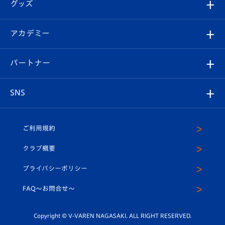
チケット
グッズ
チケット
選手プロフィール
Revive Team
フォトギャラリー
シーズンシート
オンラインショップ
アカデミー
イベント
スタッフプロフィール
スタジアムへのアクセス
スタジアムグルメ
V-LOVERS（ファンクラブ）
2026-27ユニフォーム
メディア
育成からのお知らせ
パートナー
マスコット紹介
ヴィヴィくんの長崎おもてなしガイド
はじめての観戦ガイド
プレイヤーズスイート
店舗情報
グッズ
アカデミー
チームスケジュール
V-EXPRESS
パートナー企業一覧
SNS
（ユニフォーム入場）
ホームタウン
U-18
クラブハウス（練習場）
パートナー募集
公式Twitter
ご利用規約
アカデミー
U-15
応援メディア
法人限定 VIP BOX
ヴィヴィくんインスタグラム
クラブ概要
スクール
U-12
メディア出演情報
プライバシーポリシー
公式LINE＠
スクール
FAQ〜お問合せ〜
平和祈念活動
Youtube公式チャンネル
ホームタウン活動
Copyright © V-VAREN NAGASAKI. ALL RIGHT RESERVED.