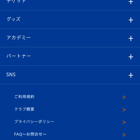
チケット
ファンクラブ
エンブレム紹介
はじめての観戦ガイド
順位表
チケット
グッズ
チケット
選手プロフィール
Revive Team
フォトギャラリー
シーズンシート
オンラインショップ
アカデミー
イベント
スタッフプロフィール
スタジアムへのアクセス
スタジアムグルメ
V-LOVERS（ファンクラブ）
2026-27ユニフォーム
メディア
育成からのお知らせ
パートナー
マスコット紹介
ヴィヴィくんの長崎おもてなしガイド
はじめての観戦ガイド
プレイヤーズスイート
店舗情報
グッズ
アカデミー
チームスケジュール
V-EXPRESS
パートナー企業一覧
SNS
（ユニフォーム入場）
ホームタウン
U-18
クラブハウス（練習場）
パートナー募集
公式Twitter
ご利用規約
アカデミー
U-15
応援メディア
法人限定 VIP BOX
ヴィヴィくんインスタグラム
クラブ概要
スクール
U-12
メディア出演情報
プライバシーポリシー
公式LINE＠
スクール
FAQ〜お問合せ〜
平和祈念活動
Youtube公式チャンネル