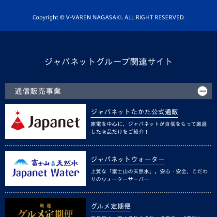
ホームタウン活動
Copyright © V-VAREN NAGASAKI. ALL RIGHT RESERVED.
ジャパネットグループ関連サイト
通信販売事業
ジャパネットたかた公式通販
家電を中心に、ジャパネットが自信をもって厳選
した商品だけをご紹介！
ジャパネットウォーター
上質な「富士山の天然水」。安心・安全、こだわ
りのウォーターサーバー
グルメ定期便