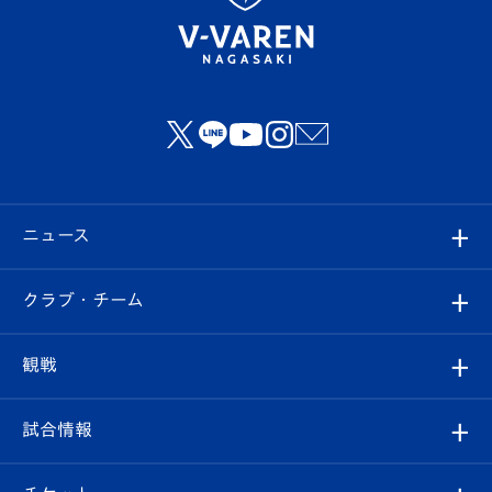
ニュース
すべて
クラブ・チーム
トップチーム
クラブプロフィール
観戦
クラブ
フィロソフィー
観戦ルール
試合情報
試合情報
クラブ概要
観戦ツアー
試合日程/結果