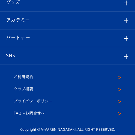
チケット
グッズ
チケット
選手プロフィール
Revive Team
フォトギャラリー
シーズンシート
オンラインショップ
アカデミー
イベント
スタッフプロフィール
スタジアムへのアクセス
スタジアムグルメ
V-LOVERS（ファンクラブ）
2026-27ユニフォーム
メディア
育成からのお知らせ
パートナー
マスコット紹介
ヴィヴィくんの長崎おもてなしガイド
はじめての観戦ガイド
プレイヤーズスイート
店舗情報
グッズ
アカデミー
チームスケジュール
V-EXPRESS
パートナー企業一覧
SNS
（ユニフォーム入場）
ホームタウン
U-18
クラブハウス（練習場）
パートナー募集
公式Twitter
ご利用規約
アカデミー
U-15
応援メディア
法人限定 VIP BOX
ヴィヴィくんインスタグラム
クラブ概要
スクール
U-12
メディア出演情報
プライバシーポリシー
公式LINE＠
スクール
FAQ〜お問合せ〜
平和祈念活動
Youtube公式チャンネル
ホームタウン活動
Copyright © V-VAREN NAGASAKI. ALL RIGHT RESERVED.