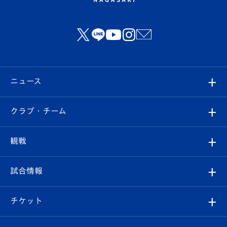
ニュース
すべて
クラブ・チーム
トップチーム
クラブプロフィール
観戦
クラブ
フィロソフィー
観戦ルール
試合情報
試合情報
クラブ概要
観戦ツアー
試合日程/結果
チケット
ファンクラブ
エンブレム紹介
はじめての観戦ガイド
順位表