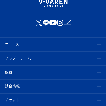
ニュース
すべて
クラブ・チーム
トップチーム
クラブプロフィール
観戦
クラブ
フィロソフィー
観戦ルール
試合情報
試合情報
クラブ概要
観戦ツアー
試合日程/結果
チケット
ファンクラブ