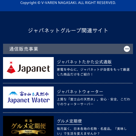
ホームタウン活動
Copyright © V-VAREN NAGASAKI. ALL RIGHT RESERVED.
ジャパネットグループ関連サイト
通信販売事業
ジャパネットたかた公式通販
家電を中心に、ジャパネットが自信をもって厳選
した商品だけをご紹介！
ジャパネットウォーター
上質な「富士山の天然水」。安心・安全、こだわ
りのウォーターサーバー
グルメ定期便
毎月届く、日本各地の名物・名産品。「美味し
い」で生活を変えませんか？