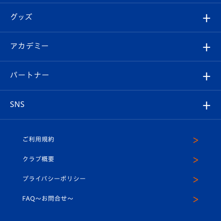
エンブレム紹介
はじめての観戦ガイド
順位表
チケット
グッズ
チケット
選手プロフィール
Revive Team
フォトギャラリー
シーズンシート
オンラインショップ
アカデミー
イベント
スタッフプロフィール
スタジアムへのアクセス
スタジアムグルメ
V-LOVERS（ファンクラブ）
2026-27ユニフォーム
メディア
育成からのお知らせ
パートナー
マスコット紹介
ヴィヴィくんの長崎おもてなしガイド
はじめての観戦ガイド
プレイヤーズスイート
店舗情報
グッズ
アカデミー
チームスケジュール
V-EXPRESS
パートナー企業一覧
SNS
（ユニフォーム入場）
ホームタウン
U-18
クラブハウス（練習場）
パートナー募集
公式Twitter
ご利用規約
アカデミー
U-15
応援メディア
法人限定 VIP BOX
ヴィヴィくんインスタグラム
クラブ概要
スクール
U-12
メディア出演情報
プライバシーポリシー
公式LINE＠
スクール
FAQ〜お問合せ〜
平和祈念活動
Youtube公式チャンネル