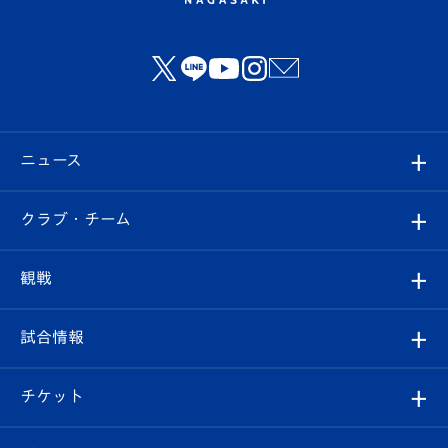
ニュース
すべて
クラブ・チーム
トップチーム
クラブプロフィール
観戦
クラブ
フィロソフィー
観戦ルール
試合情報
試合情報
クラブ概要
観戦ツアー
試合日程/結果
チケット
ファンクラブ
エンブレム紹介
はじめての観戦ガイド
順位表