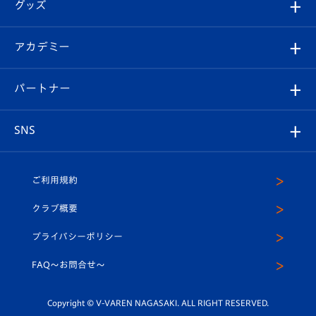
チケット
グッズ
チケット
選手プロフィール
Revive Team
フォトギャラリー
シーズンシート
オンラインショップ
アカデミー
イベント
スタッフプロフィール
スタジアムへのアクセス
スタジアムグルメ
V-LOVERS（ファンクラブ）
2026-27ユニフォーム
メディア
育成からのお知らせ
パートナー
マスコット紹介
ヴィヴィくんの長崎おもてなしガイド
はじめての観戦ガイド
プレイヤーズスイート
店舗情報
グッズ
アカデミー
チームスケジュール
V-EXPRESS
パートナー企業一覧
SNS
（ユニフォーム入場）
ホームタウン
U-18
クラブハウス（練習場）
パートナー募集
公式Twitter
ご利用規約
アカデミー
U-15
応援メディア
法人限定 VIP BOX
ヴィヴィくんインスタグラム
クラブ概要
スクール
U-12
メディア出演情報
プライバシーポリシー
公式LINE＠
スクール
FAQ〜お問合せ〜
平和祈念活動
Youtube公式チャンネル
ホームタウン活動
Copyright © V-VAREN NAGASAKI. ALL RIGHT RESERVED.