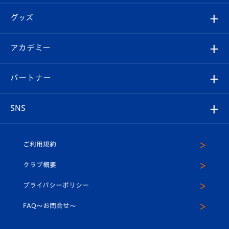
エンブレム紹介
はじめての観戦ガイド
順位表
チケット
グッズ
チケット
選手プロフィール
Revive Team
フォトギャラリー
シーズンシート
オンラインショップ
アカデミー
イベント
スタッフプロフィール
スタジアムへのアクセス
スタジアムグルメ
V-LOVERS（ファンクラブ）
2026-27ユニフォーム
メディア
育成からのお知らせ
パートナー
マスコット紹介
ヴィヴィくんの長崎おもてなしガイド
はじめての観戦ガイド
プレイヤーズスイート
店舗情報
グッズ
アカデミー
チームスケジュール
V-EXPRESS
パートナー企業一覧
SNS
（ユニフォーム入場）
ホームタウン
U-18
クラブハウス（練習場）
パートナー募集
公式Twitter
ご利用規約
アカデミー
U-15
応援メディア
法人限定 VIP BOX
ヴィヴィくんインスタグラム
クラブ概要
スクール
U-12
メディア出演情報
プライバシーポリシー
公式LINE＠
スクール
FAQ〜お問合せ〜
平和祈念活動
Youtube公式チャンネル