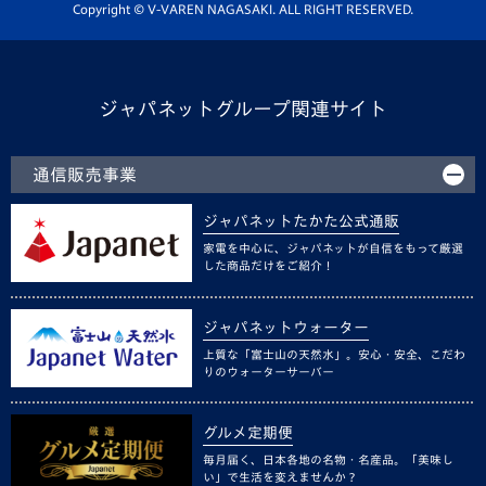
ホームタウン活動
Copyright © V-VAREN NAGASAKI. ALL RIGHT RESERVED.
ジャパネットグループ関連サイト
通信販売事業
ジャパネットたかた公式通販
家電を中心に、ジャパネットが自信をもって厳選
した商品だけをご紹介！
ジャパネットウォーター
上質な「富士山の天然水」。安心・安全、こだわ
りのウォーターサーバー
グルメ定期便
毎月届く、日本各地の名物・名産品。「美味し
い」で生活を変えませんか？