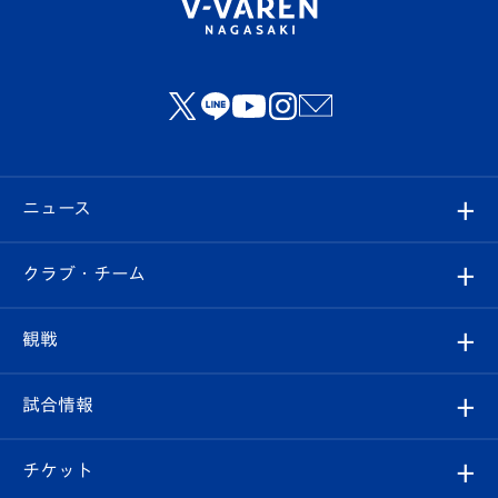
ニュース
すべて
クラブ・チーム
トップチーム
クラブプロフィール
観戦
クラブ
フィロソフィー
観戦ルール
試合情報
試合情報
クラブ概要
観戦ツアー
試合日程/結果
チケット
ファンクラブ