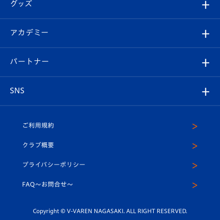
チケット
グッズ
チケット
選手プロフィール
Revive Team
フォトギャラリー
シーズンシート
オンラインショップ
アカデミー
イベント
スタッフプロフィール
スタジアムへのアクセス
スタジアムグルメ
V-LOVERS（ファンクラブ）
2026-27ユニフォーム
メディア
育成からのお知らせ
パートナー
マスコット紹介
ヴィヴィくんの長崎おもてなしガイド
はじめての観戦ガイド
プレイヤーズスイート
店舗情報
グッズ
アカデミー
チームスケジュール
V-EXPRESS
パートナー企業一覧
SNS
（ユニフォーム入場）
ホームタウン
U-18
クラブハウス（練習場）
パートナー募集
公式Twitter
ご利用規約
アカデミー
U-15
応援メディア
法人限定 VIP BOX
ヴィヴィくんインスタグラム
クラブ概要
スクール
U-12
メディア出演情報
プライバシーポリシー
公式LINE＠
スクール
FAQ〜お問合せ〜
平和祈念活動
Youtube公式チャンネル
ホームタウン活動
Copyright © V-VAREN NAGASAKI. ALL RIGHT RESERVED.