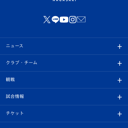
ニュース
すべて
クラブ・チーム
トップチーム
クラブプロフィール
観戦
クラブ
フィロソフィー
観戦ルール
試合情報
試合情報
クラブ概要
観戦ツアー
試合日程/結果
チケット
ファンクラブ
エンブレム紹介
はじめての観戦ガイド
順位表