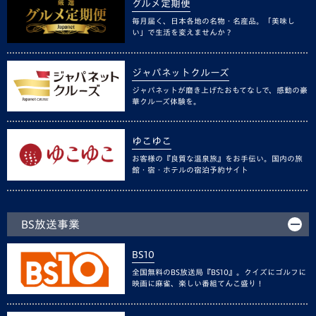
グルメ定期便
毎月届く、日本各地の名物・名産品。「美味し
い」で生活を変えませんか？
ジャパネットクルーズ
ジャパネットが磨き上げたおもてなしで、感動の豪
華クルーズ体験を。
ゆこゆこ
お客様の『良質な温泉旅』をお手伝い。国内の旅
館・宿・ホテルの宿泊予約サイト
BS放送事業
BS10
全国無料のBS放送局『BS10』。クイズにゴルフに
映画に麻雀、楽しい番組てんこ盛り！