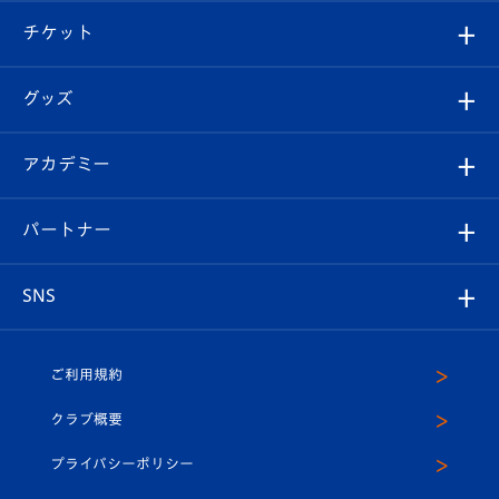
クラブ概要
観戦ツアー
試合日程/結果
チケット
ファンクラブ
エンブレム紹介
はじめての観戦ガイド
順位表
チケット
グッズ
チケット
選手プロフィール
Revive Team
フォトギャラリー
シーズンシート
オンラインショップ
アカデミー
イベント
スタッフプロフィール
スタジアムへのアクセス
スタジアムグルメ
V-LOVERS（ファンクラブ）
2026-27ユニフォーム
メディア
育成からのお知らせ
パートナー
マスコット紹介
ヴィヴィくんの長崎おもてなしガイド
はじめての観戦ガイド
プレイヤーズスイート
店舗情報
グッズ
アカデミー
チームスケジュール
V-EXPRESS
パートナー企業一覧
SNS
（ユニフォーム入場）
ホームタウン
U-18
クラブハウス（練習場）
パートナー募集
公式Twitter
ご利用規約
アカデミー
U-15
応援メディア
法人限定 VIP BOX
ヴィヴィくんインスタグラム
クラブ概要
スクール
U-12
メディア出演情報
プライバシーポリシー
公式LINE＠