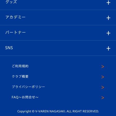
チケット
グッズ
チケット
選手プロフィール
Revive Team
フォトギャラリー
シーズンシート
オンラインショップ
アカデミー
イベント
スタッフプロフィール
スタジアムへのアクセス
スタジアムグルメ
V-LOVERS（ファンクラブ）
2026-27ユニフォーム
メディア
育成からのお知らせ
パートナー
マスコット紹介
ヴィヴィくんの長崎おもてなしガイド
はじめての観戦ガイド
プレイヤーズスイート
店舗情報
グッズ
アカデミー
チームスケジュール
V-EXPRESS
パートナー企業一覧
SNS
（ユニフォーム入場）
ホームタウン
U-18
クラブハウス（練習場）
パートナー募集
公式Twitter
ご利用規約
アカデミー
U-15
応援メディア
法人限定 VIP BOX
ヴィヴィくんインスタグラム
クラブ概要
スクール
U-12
メディア出演情報
プライバシーポリシー
公式LINE＠
スクール
FAQ〜お問合せ〜
平和祈念活動
Youtube公式チャンネル
ホームタウン活動
Copyright © V-VAREN NAGASAKI. ALL RIGHT RESERVED.