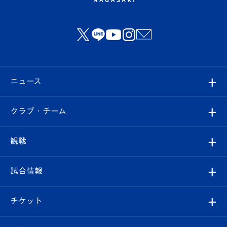
ニュース
すべて
クラブ・チーム
トップチーム
クラブプロフィール
観戦
クラブ
フィロソフィー
観戦ルール
試合情報
試合情報
クラブ概要
観戦ツアー
試合日程/結果
チケット
ファンクラブ
エンブレム紹介
はじめての観戦ガイド
順位表