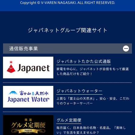
ホームタウン活動
Copyright © V-VAREN NAGASAKI. ALL RIGHT RESERVED.
ジャパネットグループ関連サイト
通信販売事業
ジャパネットたかた公式通販
家電を中心に、ジャパネットが自信をもって厳選
した商品だけをご紹介！
ジャパネットウォーター
上質な「富士山の天然水」。安心・安全、こだわ
りのウォーターサーバー
グルメ定期便
毎月届く、日本各地の名物・名産品。「美味し
い」で生活を変えませんか？