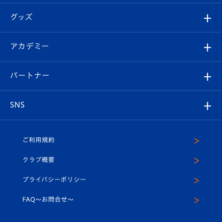
エンブレム紹介
はじめての観戦ガイド
順位表
チケット
グッズ
チケット
選手プロフィール
Revive Team
フォトギャラリー
シーズンシート
オンラインショップ
アカデミー
イベント
スタッフプロフィール
スタジアムへのアクセス
スタジアムグルメ
V-LOVERS（ファンクラブ）
2026-27ユニフォーム
メディア
育成からのお知らせ
パートナー
マスコット紹介
ヴィヴィくんの長崎おもてなしガイド
はじめての観戦ガイド
プレイヤーズスイート
店舗情報
グッズ
アカデミー
チームスケジュール
V-EXPRESS
パートナー企業一覧
SNS
（ユニフォーム入場）
ホームタウン
U-18
クラブハウス（練習場）
パートナー募集
公式Twitter
ご利用規約
アカデミー
U-15
応援メディア
法人限定 VIP BOX
ヴィヴィくんインスタグラム
クラブ概要
スクール
U-12
メディア出演情報
プライバシーポリシー
公式LINE＠
スクール
FAQ〜お問合せ〜
平和祈念活動
Youtube公式チャンネル