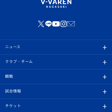
ニュース
すべて
クラブ・チーム
トップチーム
クラブプロフィール
観戦
クラブ
フィロソフィー
観戦ルール
試合情報
試合情報
クラブ概要
観戦ツアー
試合日程/結果
チケット
ファンクラブ