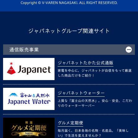
ホームタウン活動
Copyright © V-VAREN NAGASAKI. ALL RIGHT RESERVED.
ジャパネットグループ関連サイト
通信販売事業
ジャパネットたかた公式通販
家電を中心に、ジャパネットが自信をもって厳選
した商品だけをご紹介！
ジャパネットウォーター
上質な「富士山の天然水」。安心・安全、こだわ
りのウォーターサーバー
グルメ定期便
毎月届く、日本各地の名物・名産品。「美味し
い」で生活を変えませんか？