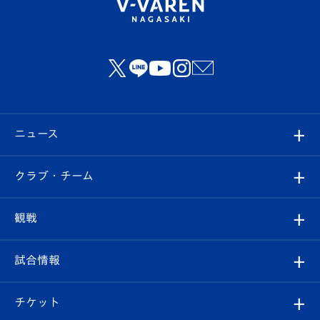
ニュース
すべて
クラブ・チーム
トップチーム
クラブプロフィール
観戦
クラブ
フィロソフィー
観戦ルール
試合情報
試合情報
クラブ概要
観戦ツアー
試合日程/結果
チケット
ファンクラブ