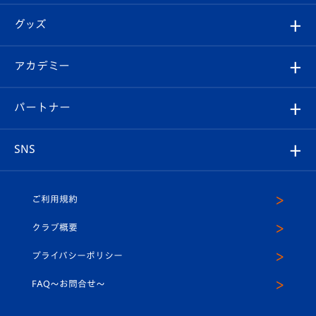
エンブレム紹介
はじめての観戦ガイド
順位表
チケット
グッズ
チケット
選手プロフィール
Revive Team
フォトギャラリー
シーズンシート
オンラインショップ
アカデミー
イベント
スタッフプロフィール
スタジアムへのアクセス
スタジアムグルメ
V-LOVERS（ファンクラブ）
2026-27ユニフォーム
メディア
育成からのお知らせ
パートナー
マスコット紹介
ヴィヴィくんの長崎おもてなしガイド
はじめての観戦ガイド
プレイヤーズスイート
店舗情報
グッズ
アカデミー
チームスケジュール
V-EXPRESS
パートナー企業一覧
SNS
（ユニフォーム入場）
ホームタウン
U-18
クラブハウス（練習場）
パートナー募集
公式Twitter
ご利用規約
アカデミー
U-15
応援メディア
法人限定 VIP BOX
ヴィヴィくんインスタグラム
クラブ概要
スクール
U-12
メディア出演情報
プライバシーポリシー
公式LINE＠
スクール
FAQ〜お問合せ〜
平和祈念活動
Youtube公式チャンネル