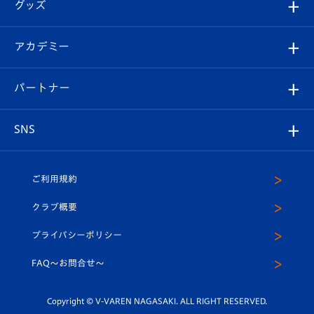
チケット
グッズ
チケット
選手プロフィール
Revive Team
フォトギャラリー
シーズンシート
オンラインショップ
アカデミー
イベント
スタッフプロフィール
スタジアムへのアクセス
スタジアムグルメ
V-LOVERS（ファンクラブ）
2026-27ユニフォーム
メディア
育成からのお知らせ
パートナー
マスコット紹介
ヴィヴィくんの長崎おもてなしガイド
はじめての観戦ガイド
プレイヤーズスイート
店舗情報
グッズ
アカデミー
チームスケジュール
V-EXPRESS
パートナー企業一覧
SNS
（ユニフォーム入場）
ホームタウン
U-18
クラブハウス（練習場）
パートナー募集
公式Twitter
ご利用規約
アカデミー
U-15
応援メディア
法人限定 VIP BOX
ヴィヴィくんインスタグラム
クラブ概要
スクール
U-12
メディア出演情報
プライバシーポリシー
公式LINE＠
スクール
FAQ〜お問合せ〜
平和祈念活動
Youtube公式チャンネル
ホームタウン活動
Copyright © V-VAREN NAGASAKI. ALL RIGHT RESERVED.