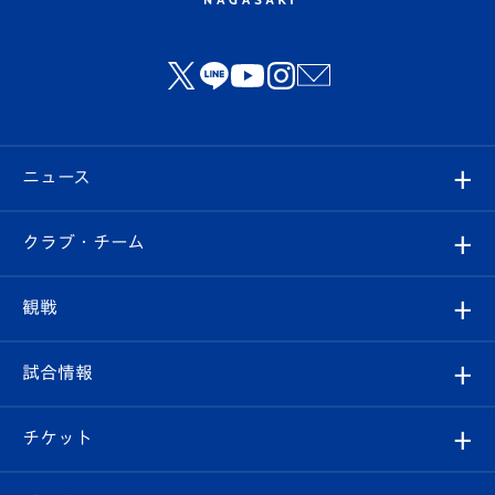
ニュース
すべて
クラブ・チーム
トップチーム
クラブプロフィール
観戦
クラブ
フィロソフィー
観戦ルール
試合情報
試合情報
クラブ概要
観戦ツアー
試合日程/結果
チケット
ファンクラブ
エンブレム紹介
はじめての観戦ガイド
順位表