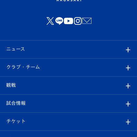
ニュース
すべて
クラブ・チーム
トップチーム
クラブプロフィール
観戦
クラブ
フィロソフィー
観戦ルール
試合情報
試合情報
クラブ概要
観戦ツアー
試合日程/結果
チケット
ファンクラブ
エンブレム紹介
はじめての観戦ガイド
順位表