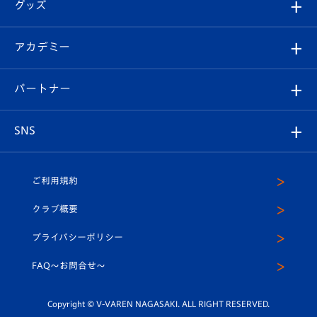
チケット
グッズ
チケット
選手プロフィール
Revive Team
フォトギャラリー
シーズンシート
オンラインショップ
アカデミー
イベント
スタッフプロフィール
スタジアムへのアクセス
スタジアムグルメ
V-LOVERS（ファンクラブ）
2026-27ユニフォーム
メディア
育成からのお知らせ
パートナー
マスコット紹介
ヴィヴィくんの長崎おもてなしガイド
はじめての観戦ガイド
プレイヤーズスイート
店舗情報
グッズ
アカデミー
チームスケジュール
V-EXPRESS
パートナー企業一覧
SNS
（ユニフォーム入場）
ホームタウン
U-18
クラブハウス（練習場）
パートナー募集
公式Twitter
ご利用規約
アカデミー
U-15
応援メディア
法人限定 VIP BOX
ヴィヴィくんインスタグラム
クラブ概要
スクール
U-12
メディア出演情報
プライバシーポリシー
公式LINE＠
スクール
FAQ〜お問合せ〜
平和祈念活動
Youtube公式チャンネル
ホームタウン活動
Copyright © V-VAREN NAGASAKI. ALL RIGHT RESERVED.