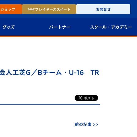
ン
ショップ
プレイヤーズ
スイート
お問合せ
グッズ
パートナー
スクール・
アカデミー
インショップ
パートナー企業一覧
アカデミー
-27ユニフォー
パートナー募集
U-18
人工芝G／Bチーム・U-16 TR
法人限定 VIP BOX
U-15
報
U-12
スクール
前の記事 >>