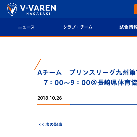
ニュース
クラブ・チーム
試合情
すべて
クラブプロフィール
試合日程/結果
トップチーム
フィロソフィー
試合情報
Aチーム プリンスリーグ九州第1
クラブ
クラブ概要
順位表
7：00～9：00＠長崎県体育
試合情報
エンブレム紹介
U-21 Jリーグ
2018.10.26
ファンクラブ
選手プロフィール
フォトギャラ
チケット
スタッフプロフィール
スタジアムグ
<< 次の記事