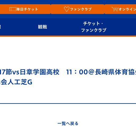
単日チケット
ファンクラブ
オンライ
チケット・
報
観戦
ファンクラブ
観戦ルール
チケット
オンラ
はじめての観戦ガイ
シーズンシート
2026
ド
ム
7節vs日章学園高校 11：00＠長崎県体育協会
プレイヤーズスイート
Revive Team
店舗情
協会人工芝G
関連
V-LOVERS（ファン
スタジアムへのアク
クラブ）
セス
リー
ヴィヴィくんの長崎
ルメ
一覧へ戻る
おもてなしガイド