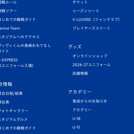
観戦ルール
チケット
観戦ツアー
シーズンシート
はじめての観戦ガイド
V-LOVERS（ファンクラブ）
evive Team
プレイヤーズスイート
スタジアムへのアクセス
ヴィヴィくんの長崎おもてなし
グッズ
ガイド
オンラインショップ
-EXPRESS
2026-27ユニフォーム
（ユニフォーム入場）
店舗情報
合情報
アカデミー
試合日程/結果
育成からのお知らせ
順位表
アカデミー
フォトギャラリー
U-18
スタジアムグルメ
U-15
はじめての観戦ガイド