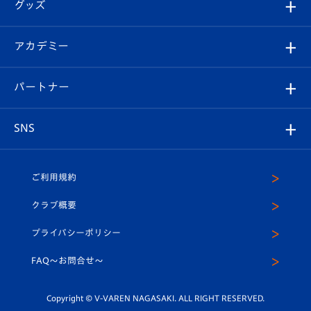
チケット
グッズ
チケット
選手プロフィール
Revive Team
フォトギャラリー
シーズンシート
オンラインショップ
アカデミー
イベント
スタッフプロフィール
スタジアムへのアクセス
スタジアムグルメ
V-LOVERS（ファンクラブ）
2026-27ユニフォーム
メディア
育成からのお知らせ
パートナー
マスコット紹介
ヴィヴィくんの長崎おもてなしガイド
はじめての観戦ガイド
プレイヤーズスイート
店舗情報
グッズ
アカデミー
チームスケジュール
V-EXPRESS
パートナー企業一覧
SNS
（ユニフォーム入場）
ホームタウン
U-18
クラブハウス（練習場）
パートナー募集
公式Twitter
ご利用規約
アカデミー
U-15
応援メディア
法人限定 VIP BOX
ヴィヴィくんインスタグラム
クラブ概要
スクール
U-12
メディア出演情報
プライバシーポリシー
公式LINE＠
スクール
FAQ〜お問合せ〜
平和祈念活動
Youtube公式チャンネル
ホームタウン活動
Copyright © V-VAREN NAGASAKI. ALL RIGHT RESERVED.