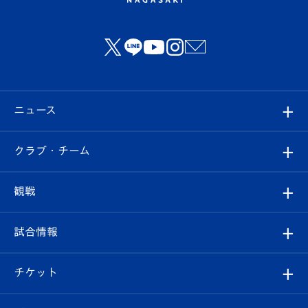
ニュース
すべて
クラブ・チーム
トップチーム
クラブプロフィール
観戦
クラブ
フィロソフィー
観戦ルール
試合情報
試合情報
クラブ概要
観戦ツアー
試合日程/結果
チケット
ファンクラブ
エンブレム紹介
はじめての観戦ガイド
順位表