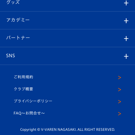
チケット
グッズ
チケット
選手プロフィール
Revive Team
フォトギャラリー
シーズンシート
オンラインショップ
アカデミー
イベント
スタッフプロフィール
スタジアムへのアクセス
スタジアムグルメ
V-LOVERS（ファンクラブ）
2026-27ユニフォーム
メディア
育成からのお知らせ
パートナー
マスコット紹介
ヴィヴィくんの長崎おもてなしガイド
はじめての観戦ガイド
プレイヤーズスイート
店舗情報
グッズ
アカデミー
チームスケジュール
V-EXPRESS
パートナー企業一覧
SNS
（ユニフォーム入場）
ホームタウン
U-18
クラブハウス（練習場）
パートナー募集
公式Twitter
ご利用規約
アカデミー
U-15
応援メディア
法人限定 VIP BOX
ヴィヴィくんインスタグラム
クラブ概要
スクール
U-12
メディア出演情報
プライバシーポリシー
公式LINE＠
スクール
FAQ〜お問合せ〜
平和祈念活動
Youtube公式チャンネル
ホームタウン活動
Copyright © V-VAREN NAGASAKI. ALL RIGHT RESERVED.