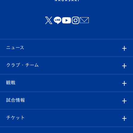
ニュース
すべて
クラブ・チーム
トップチーム
クラブプロフィール
観戦
クラブ
フィロソフィー
観戦ルール
試合情報
試合情報
クラブ概要
観戦ツアー
試合日程/結果
チケット
ファンクラブ
エンブレム紹介
はじめての観戦ガイド
順位表