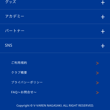
チケット
グッズ
チケット
選手プロフィール
Revive Team
フォトギャラリー
シーズンシート
オンラインショップ
アカデミー
イベント
スタッフプロフィール
スタジアムへのアクセス
スタジアムグルメ
V-LOVERS（ファンクラブ）
2026-27ユニフォーム
メディア
育成からのお知らせ
パートナー
マスコット紹介
ヴィヴィくんの長崎おもてなしガイド
はじめての観戦ガイド
プレイヤーズスイート
店舗情報
グッズ
アカデミー
チームスケジュール
V-EXPRESS
パートナー企業一覧
SNS
（ユニフォーム入場）
ホームタウン
U-18
クラブハウス（練習場）
パートナー募集
公式Twitter
ご利用規約
アカデミー
U-15
応援メディア
法人限定 VIP BOX
ヴィヴィくんインスタグラム
クラブ概要
スクール
U-12
メディア出演情報
プライバシーポリシー
公式LINE＠
スクール
FAQ〜お問合せ〜
平和祈念活動
Youtube公式チャンネル
ホームタウン活動
Copyright © V-VAREN NAGASAKI. ALL RIGHT RESERVED.