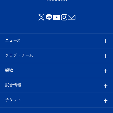
ニュース
すべて
クラブ・チーム
トップチーム
クラブプロフィール
観戦
クラブ
フィロソフィー
観戦ルール
試合情報
試合情報
クラブ概要
観戦ツアー
試合日程/結果
チケット
ファンクラブ
エンブレム紹介
はじめての観戦ガイド
順位表