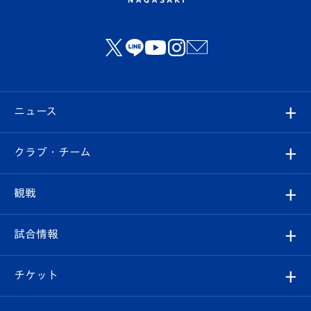
ニュース
すべて
クラブ・チーム
トップチーム
クラブプロフィール
観戦
クラブ
フィロソフィー
観戦ルール
試合情報
試合情報
クラブ概要
観戦ツアー
試合日程/結果
チケット
ファンクラブ
エンブレム紹介
はじめての観戦ガイド
順位表