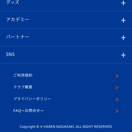
チケット
グッズ
チケット
選手プロフィール
Revive Team
フォトギャラリー
シーズンシート
オンラインショップ
アカデミー
イベント
スタッフプロフィール
スタジアムへのアクセス
スタジアムグルメ
V-LOVERS（ファンクラブ）
2026-27ユニフォーム
メディア
育成からのお知らせ
パートナー
マスコット紹介
ヴィヴィくんの長崎おもてなしガイド
はじめての観戦ガイド
プレイヤーズスイート
店舗情報
グッズ
アカデミー
チームスケジュール
V-EXPRESS
パートナー企業一覧
SNS
（ユニフォーム入場）
ホームタウン
U-18
クラブハウス（練習場）
パートナー募集
公式Twitter
ご利用規約
アカデミー
U-15
応援メディア
法人限定 VIP BOX
ヴィヴィくんインスタグラム
クラブ概要
スクール
U-12
メディア出演情報
プライバシーポリシー
公式LINE＠
スクール
FAQ〜お問合せ〜
平和祈念活動
Youtube公式チャンネル
ホームタウン活動
Copyright © V-VAREN NAGASAKI. ALL RIGHT RESERVED.