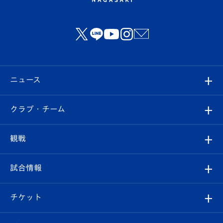
ニュース
すべて
クラブ・チーム
トップチーム
クラブプロフィール
観戦
クラブ
フィロソフィー
観戦ルール
試合情報
試合情報
クラブ概要
観戦ツアー
試合日程/結果
チケット
ファンクラブ
エンブレム紹介
はじめての観戦ガイド
順位表