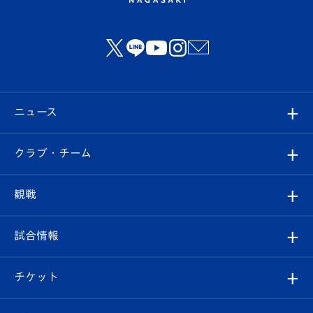
ニュース
すべて
クラブ・チーム
トップチーム
クラブプロフィール
観戦
クラブ
フィロソフィー
観戦ルール
試合情報
試合情報
クラブ概要
観戦ツアー
試合日程/結果
チケット
ファンクラブ
エンブレム紹介
はじめての観戦ガイド
順位表