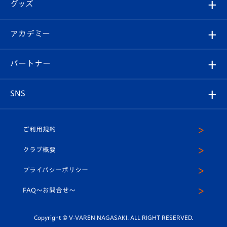
チケット
グッズ
チケット
選手プロフィール
Revive Team
フォトギャラリー
シーズンシート
オンラインショップ
アカデミー
イベント
スタッフプロフィール
スタジアムへのアクセス
スタジアムグルメ
V-LOVERS（ファンクラブ）
2026-27ユニフォーム
メディア
育成からのお知らせ
パートナー
マスコット紹介
ヴィヴィくんの長崎おもてなしガイド
はじめての観戦ガイド
プレイヤーズスイート
店舗情報
グッズ
アカデミー
チームスケジュール
V-EXPRESS
パートナー企業一覧
SNS
（ユニフォーム入場）
ホームタウン
U-18
クラブハウス（練習場）
パートナー募集
公式Twitter
ご利用規約
アカデミー
U-15
応援メディア
法人限定 VIP BOX
ヴィヴィくんインスタグラム
クラブ概要
スクール
U-12
メディア出演情報
プライバシーポリシー
公式LINE＠
スクール
FAQ〜お問合せ〜
平和祈念活動
Youtube公式チャンネル
ホームタウン活動
Copyright © V-VAREN NAGASAKI. ALL RIGHT RESERVED.