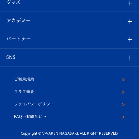
チケット
グッズ
チケット
選手プロフィール
Revive Team
フォトギャラリー
シーズンシート
オンラインショップ
アカデミー
イベント
スタッフプロフィール
スタジアムへのアクセス
スタジアムグルメ
V-LOVERS（ファンクラブ）
2026-27ユニフォーム
メディア
育成からのお知らせ
パートナー
マスコット紹介
ヴィヴィくんの長崎おもてなしガイド
はじめての観戦ガイド
プレイヤーズスイート
店舗情報
グッズ
アカデミー
チームスケジュール
V-EXPRESS
パートナー企業一覧
SNS
（ユニフォーム入場）
ホームタウン
U-18
クラブハウス（練習場）
パートナー募集
公式Twitter
ご利用規約
アカデミー
U-15
応援メディア
法人限定 VIP BOX
ヴィヴィくんインスタグラム
クラブ概要
スクール
U-12
メディア出演情報
プライバシーポリシー
公式LINE＠
スクール
FAQ〜お問合せ〜
平和祈念活動
Youtube公式チャンネル
ホームタウン活動
Copyright © V-VAREN NAGASAKI. ALL RIGHT RESERVED.