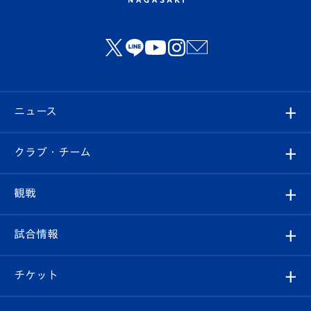
ニュース
すべて
クラブ・チーム
トップチーム
クラブプロフィール
観戦
クラブ
フィロソフィー
観戦ルール
試合情報
試合情報
クラブ概要
観戦ツアー
試合日程/結果
チケット
ファンクラブ
エンブレム紹介
はじめての観戦ガイド
順位表