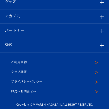
チケット
グッズ
チケット
選手プロフィール
Revive Team
フォトギャラリー
シーズンシート
オンラインショップ
アカデミー
イベント
スタッフプロフィール
スタジアムへのアクセス
スタジアムグルメ
V-LOVERS（ファンクラブ）
2026-27ユニフォーム
メディア
育成からのお知らせ
パートナー
マスコット紹介
ヴィヴィくんの長崎おもてなしガイド
はじめての観戦ガイド
プレイヤーズスイート
店舗情報
グッズ
アカデミー
チームスケジュール
V-EXPRESS
パートナー企業一覧
SNS
（ユニフォーム入場）
ホームタウン
U-18
クラブハウス（練習場）
パートナー募集
公式Twitter
ご利用規約
アカデミー
U-15
応援メディア
法人限定 VIP BOX
ヴィヴィくんインスタグラム
クラブ概要
スクール
U-12
メディア出演情報
プライバシーポリシー
公式LINE＠
スクール
FAQ〜お問合せ〜
平和祈念活動
Youtube公式チャンネル
ホームタウン活動
Copyright © V-VAREN NAGASAKI. ALL RIGHT RESERVED.