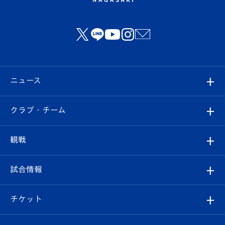
ニュース
すべて
クラブ・チーム
トップチーム
クラブプロフィール
観戦
クラブ
フィロソフィー
観戦ルール
試合情報
試合情報
クラブ概要
観戦ツアー
試合日程/結果
チケット
ファンクラブ
エンブレム紹介
はじめての観戦ガイド
順位表