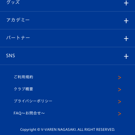
チケット
グッズ
チケット
選手プロフィール
Revive Team
フォトギャラリー
シーズンシート
オンラインショップ
アカデミー
イベント
スタッフプロフィール
スタジアムへのアクセス
スタジアムグルメ
V-LOVERS（ファンクラブ）
2026-27ユニフォーム
メディア
育成からのお知らせ
パートナー
マスコット紹介
ヴィヴィくんの長崎おもてなしガイド
はじめての観戦ガイド
プレイヤーズスイート
店舗情報
グッズ
アカデミー
チームスケジュール
V-EXPRESS
パートナー企業一覧
SNS
（ユニフォーム入場）
ホームタウン
U-18
クラブハウス（練習場）
パートナー募集
公式Twitter
ご利用規約
アカデミー
U-15
応援メディア
法人限定 VIP BOX
ヴィヴィくんインスタグラム
クラブ概要
スクール
U-12
メディア出演情報
プライバシーポリシー
公式LINE＠
スクール
FAQ〜お問合せ〜
平和祈念活動
Youtube公式チャンネル
ホームタウン活動
Copyright © V-VAREN NAGASAKI. ALL RIGHT RESERVED.