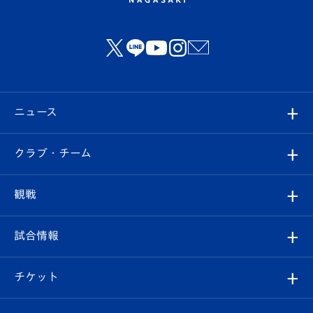
ニュース
すべて
クラブ・チーム
トップチーム
クラブプロフィール
観戦
クラブ
フィロソフィー
観戦ルール
試合情報
試合情報
クラブ概要
観戦ツアー
試合日程/結果
チケット
ファンクラブ
エンブレム紹介
はじめての観戦ガイド
順位表