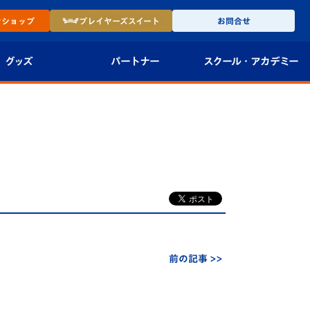
ン
ショップ
プレイヤーズ
スイート
お問合せ
グッズ
パートナー
スクール・
アカデミー
インショップ
パートナー企業一覧
アカデミー
-27ユニフォー
パートナー募集
U-18
法人限定 VIP BOX
U-15
報
U-12
スクール
前の記事 >>