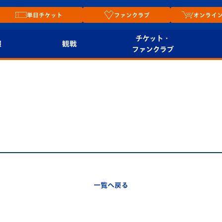
単日チケット
ファンクラブ
オンライ
チケット・
報
観戦
ファンクラブ
観戦ルール
チケット
オンラ
はじめての観戦ガイ
シーズンシート
2026
ド
ム
プレイヤーズスイート
Revive Team
店舗情
関連
V-LOVERS（ファン
スタジアムへのアク
クラブ）
セス
リー
一覧へ戻る
ヴィヴィくんの長崎
ルメ
おもてなしガイド