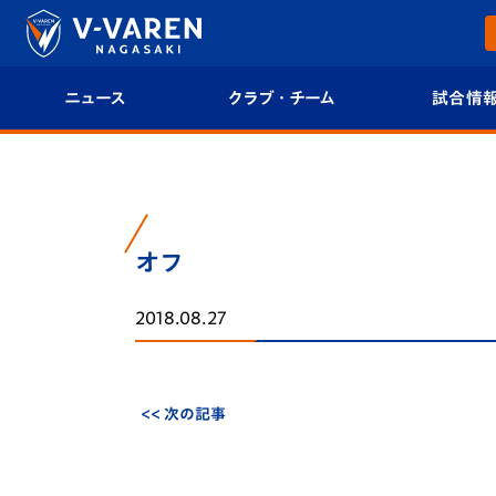
ニュース
クラブ・チーム
試合情
すべて
クラブプロフィール
試合日程/結果
トップチーム
フィロソフィー
試合情報
オフ
クラブ
クラブ概要
順位表
2018.08.27
試合情報
エンブレム紹介
U-21 Jリーグ
ファンクラブ
選手プロフィール
フォトギャラ
<< 次の記事
チケット
スタッフプロフィール
スタジアムグ