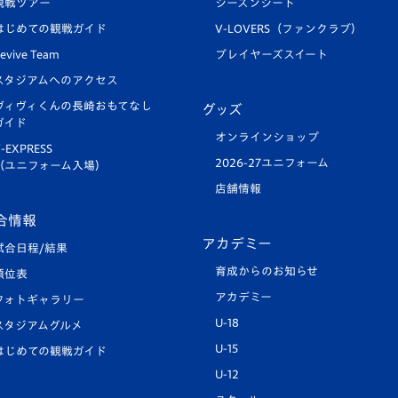
観戦ツアー
シーズンシート
はじめての観戦ガイド
V-LOVERS（ファンクラブ）
evive Team
プレイヤーズスイート
スタジアムへのアクセス
ヴィヴィくんの長崎おもてなし
グッズ
ガイド
オンラインショップ
-EXPRESS
2026-27ユニフォーム
（ユニフォーム入場）
店舗情報
合情報
アカデミー
試合日程/結果
育成からのお知らせ
順位表
アカデミー
フォトギャラリー
U-18
スタジアムグルメ
U-15
はじめての観戦ガイド
U-12