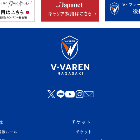
戦
チケット
観戦ルール
チケット