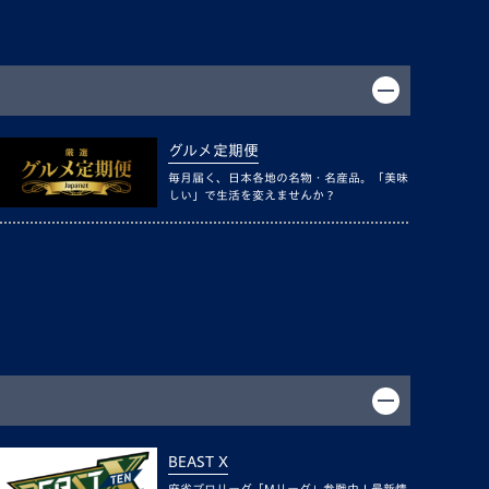
グルメ定期便
毎月届く、日本各地の名物・名産品。「美味
しい」で生活を変えませんか？
BEAST X
麻雀プロリーグ「Mリーグ」参戦中！最新情