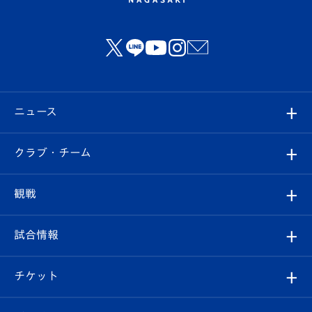
ニュース
すべて
クラブ・チーム
トップチーム
クラブプロフィール
観戦
クラブ
フィロソフィー
観戦ルール
試合情報
試合情報
クラブ概要
観戦ツアー
試合日程/結果
チケット
ファンクラブ
エンブレム紹介
はじめての観戦ガイド
順位表