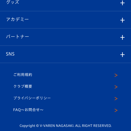
チケット
グッズ
チケット
選手プロフィール
Revive Team
フォトギャラリー
シーズンシート
オンラインショップ
アカデミー
イベント
スタッフプロフィール
スタジアムへのアクセス
スタジアムグルメ
V-LOVERS（ファンクラブ）
2026-27ユニフォーム
メディア
育成からのお知らせ
パートナー
マスコット紹介
ヴィヴィくんの長崎おもてなしガイド
はじめての観戦ガイド
プレイヤーズスイート
店舗情報
グッズ
アカデミー
チームスケジュール
V-EXPRESS
パートナー企業一覧
SNS
（ユニフォーム入場）
ホームタウン
U-18
クラブハウス（練習場）
パートナー募集
公式Twitter
ご利用規約
アカデミー
U-15
応援メディア
法人限定 VIP BOX
ヴィヴィくんインスタグラム
クラブ概要
スクール
U-12
メディア出演情報
プライバシーポリシー
公式LINE＠
スクール
FAQ〜お問合せ〜
平和祈念活動
Youtube公式チャンネル
ホームタウン活動
Copyright © V-VAREN NAGASAKI. ALL RIGHT RESERVED.