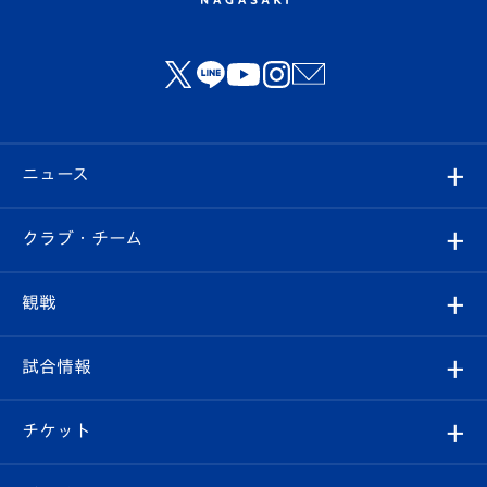
ニュース
すべて
クラブ・チーム
トップチーム
クラブプロフィール
観戦
クラブ
フィロソフィー
観戦ルール
試合情報
試合情報
クラブ概要
観戦ツアー
試合日程/結果
チケット
ファンクラブ
エンブレム紹介
はじめての観戦ガイド
順位表