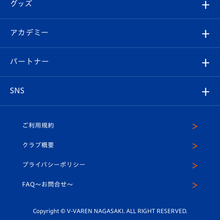
チケット
グッズ
チケット
選手プロフィール
Revive Team
フォトギャラリー
シーズンシート
オンラインショップ
アカデミー
イベント
スタッフプロフィール
スタジアムへのアクセス
スタジアムグルメ
V-LOVERS（ファンクラブ）
2026-27ユニフォーム
メディア
育成からのお知らせ
パートナー
マスコット紹介
ヴィヴィくんの長崎おもてなしガイド
はじめての観戦ガイド
プレイヤーズスイート
店舗情報
グッズ
アカデミー
チームスケジュール
V-EXPRESS
パートナー企業一覧
SNS
（ユニフォーム入場）
ホームタウン
U-18
クラブハウス（練習場）
パートナー募集
公式Twitter
ご利用規約
アカデミー
U-15
応援メディア
法人限定 VIP BOX
ヴィヴィくんインスタグラム
クラブ概要
スクール
U-12
メディア出演情報
プライバシーポリシー
公式LINE＠
スクール
FAQ〜お問合せ〜
平和祈念活動
Youtube公式チャンネル
ホームタウン活動
Copyright © V-VAREN NAGASAKI. ALL RIGHT RESERVED.