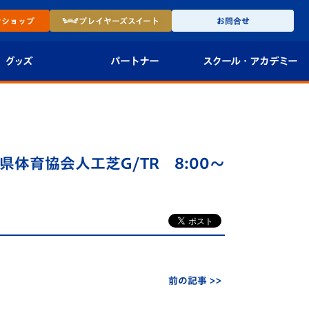
ン
ショップ
プレイヤーズ
スイート
お問合せ
グッズ
パートナー
スクール・
アカデミー
インショップ
パートナー企業一覧
アカデミー
-27ユニフォー
パートナー募集
U-18
県体育協会人工芝G/TR 8:00～
法人限定 VIP BOX
U-15
報
U-12
スクール
前の記事 >>