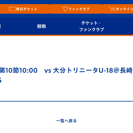
単日チケット
ファンクラブ
オンライ
チケット・
報
観戦
ファンクラブ
観戦ルール
チケット
オンラ
はじめての観戦ガイ
シーズンシート
2026
ド
ム
0節10:00 vs 大分トリニータU-18＠長崎
プレイヤーズスイート
Revive Team
店舗情
G
関連
V-LOVERS（ファン
スタジアムへのアク
クラブ）
セス
リー
ヴィヴィくんの長崎
ルメ
一覧へ戻る
おもてなしガイド