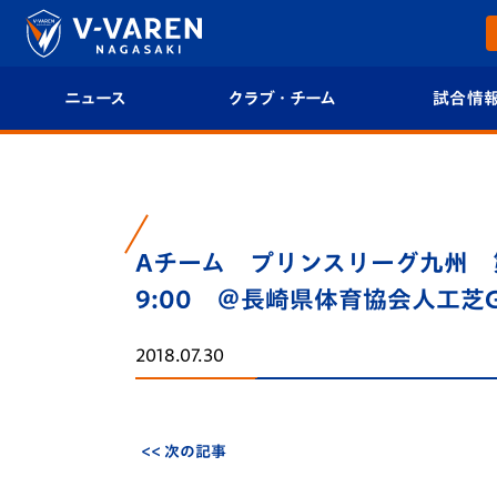
ニュース
クラブ・チーム
試合情
すべて
クラブプロフィール
試合日程/結果
トップチーム
フィロソフィー
試合情報
Aチーム プリンスリーグ九州 第1
クラブ
クラブ概要
順位表
9:00 ＠長崎県体育協会人工芝
試合情報
エンブレム紹介
U-21 Jリーグ
2018.07.30
ファンクラブ
選手プロフィール
フォトギャラ
チケット
スタッフプロフィール
スタジアムグ
<< 次の記事