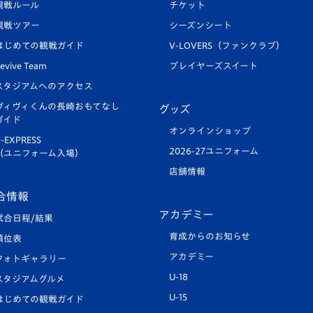
観戦ルール
チケット
観戦ツアー
シーズンシート
はじめての観戦ガイド
V-LOVERS（ファンクラブ）
evive Team
プレイヤーズスイート
スタジアムへのアクセス
ヴィヴィくんの長崎おもてなし
グッズ
ガイド
オンラインショップ
-EXPRESS
2026-27ユニフォーム
（ユニフォーム入場）
店舗情報
合情報
アカデミー
試合日程/結果
育成からのお知らせ
順位表
アカデミー
フォトギャラリー
U-18
スタジアムグルメ
U-15
はじめての観戦ガイド