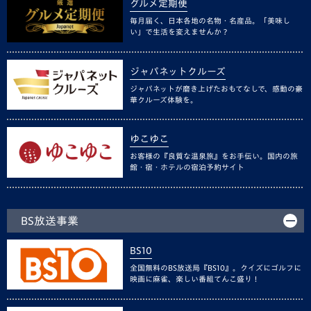
グルメ定期便
毎月届く、日本各地の名物・名産品。「美味し
い」で生活を変えませんか？
ジャパネットクルーズ
ジャパネットが磨き上げたおもてなしで、感動の豪
華クルーズ体験を。
ゆこゆこ
お客様の『良質な温泉旅』をお手伝い。国内の旅
館・宿・ホテルの宿泊予約サイト
BS放送事業
BS10
全国無料のBS放送局『BS10』。クイズにゴルフに
映画に麻雀、楽しい番組てんこ盛り！