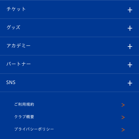
クラブ概要
観戦ツアー
試合日程/結果
チケット
ファンクラブ
エンブレム紹介
はじめての観戦ガイド
順位表
チケット
グッズ
チケット
選手プロフィール
Revive Team
フォトギャラリー
シーズンシート
オンラインショップ
アカデミー
イベント
スタッフプロフィール
スタジアムへのアクセス
スタジアムグルメ
V-LOVERS（ファンクラブ）
2026-27ユニフォーム
メディア
育成からのお知らせ
パートナー
マスコット紹介
ヴィヴィくんの長崎おもてなしガイド
はじめての観戦ガイド
プレイヤーズスイート
店舗情報
グッズ
アカデミー
チームスケジュール
V-EXPRESS
パートナー企業一覧
SNS
（ユニフォーム入場）
ホームタウン
U-18
クラブハウス（練習場）
パートナー募集
公式Twitter
ご利用規約
アカデミー
U-15
応援メディア
法人限定 VIP BOX
ヴィヴィくんインスタグラム
クラブ概要
スクール
U-12
メディア出演情報
プライバシーポリシー
公式LINE＠