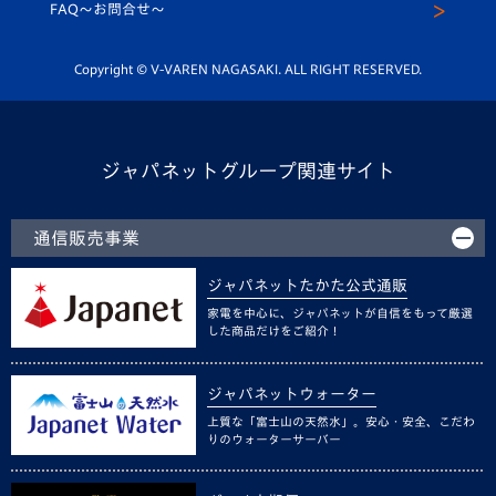
スクール
FAQ〜お問合せ〜
平和祈念活動
Youtube公式チャンネル
ホームタウン活動
Copyright © V-VAREN NAGASAKI. ALL RIGHT RESERVED.
ジャパネットグループ関連サイト
通信販売事業
ジャパネットたかた公式通販
家電を中心に、ジャパネットが自信をもって厳選
した商品だけをご紹介！
ジャパネットウォーター
上質な「富士山の天然水」。安心・安全、こだわ
りのウォーターサーバー