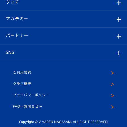
チケット
グッズ
チケット
選手プロフィール
Revive Team
フォトギャラリー
シーズンシート
オンラインショップ
アカデミー
イベント
スタッフプロフィール
スタジアムへのアクセス
スタジアムグルメ
V-LOVERS（ファンクラブ）
2026-27ユニフォーム
メディア
育成からのお知らせ
パートナー
マスコット紹介
ヴィヴィくんの長崎おもてなしガイド
はじめての観戦ガイド
プレイヤーズスイート
店舗情報
グッズ
アカデミー
チームスケジュール
V-EXPRESS
パートナー企業一覧
SNS
（ユニフォーム入場）
ホームタウン
U-18
クラブハウス（練習場）
パートナー募集
公式Twitter
ご利用規約
アカデミー
U-15
応援メディア
法人限定 VIP BOX
ヴィヴィくんインスタグラム
クラブ概要
スクール
U-12
メディア出演情報
プライバシーポリシー
公式LINE＠
スクール
FAQ〜お問合せ〜
平和祈念活動
Youtube公式チャンネル
ホームタウン活動
Copyright © V-VAREN NAGASAKI. ALL RIGHT RESERVED.