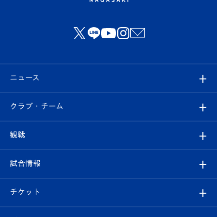
ニュース
すべて
クラブ・チーム
トップチーム
クラブプロフィール
観戦
クラブ
フィロソフィー
観戦ルール
試合情報
試合情報
クラブ概要
観戦ツアー
試合日程/結果
チケット
ファンクラブ
エンブレム紹介
はじめての観戦ガイド
順位表