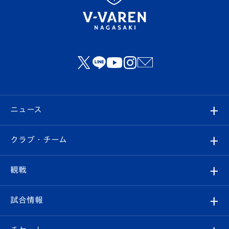
ニュース
すべて
クラブ・チーム
トップチーム
クラブプロフィール
観戦
クラブ
フィロソフィー
観戦ルール
試合情報
試合情報
クラブ概要
観戦ツアー
試合日程/結果