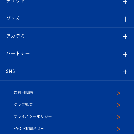
チケット
ファンクラブ
エンブレム紹介
はじめての観戦ガイド
順位表
チケット
グッズ
チケット
選手プロフィール
Revive Team
フォトギャラリー
シーズンシート
オンラインショップ
アカデミー
イベント
スタッフプロフィール
スタジアムへのアクセス
スタジアムグルメ
V-LOVERS（ファンクラブ）
2026-27ユニフォーム
メディア
育成からのお知らせ
パートナー
マスコット紹介
ヴィヴィくんの長崎おもてなしガイド
はじめての観戦ガイド
プレイヤーズスイート
店舗情報
グッズ
アカデミー
チームスケジュール
V-EXPRESS
パートナー企業一覧
SNS
（ユニフォーム入場）
ホームタウン
U-18
クラブハウス（練習場）
パートナー募集
公式Twitter
ご利用規約
アカデミー
U-15
応援メディア
法人限定 VIP BOX
ヴィヴィくんインスタグラム
クラブ概要
スクール
U-12
メディア出演情報
プライバシーポリシー
公式LINE＠
スクール
FAQ〜お問合せ〜
平和祈念活動
Youtube公式チャンネル