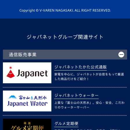
ホームタウン活動
Copyright © V-VAREN NAGASAKI. ALL RIGHT RESERVED.
ジャパネットグループ関連サイト
通信販売事業
ジャパネットたかた公式通販
家電を中心に、ジャパネットが自信をもって厳選
した商品だけをご紹介！
ジャパネットウォーター
上質な「富士山の天然水」。安心・安全、こだわ
りのウォーターサーバー
グルメ定期便