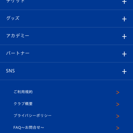
チケット
ファンクラブ
エンブレム紹介
はじめての観戦ガイド
順位表
チケット
グッズ
チケット
選手プロフィール
Revive Team
フォトギャラリー
シーズンシート
オンラインショップ
アカデミー
イベント
スタッフプロフィール
スタジアムへのアクセス
スタジアムグルメ
V-LOVERS（ファンクラブ）
2026-27ユニフォーム
メディア
育成からのお知らせ
パートナー
マスコット紹介
ヴィヴィくんの長崎おもてなしガイド
はじめての観戦ガイド
プレイヤーズスイート
店舗情報
グッズ
アカデミー
チームスケジュール
V-EXPRESS
パートナー企業一覧
SNS
（ユニフォーム入場）
ホームタウン
U-18
クラブハウス（練習場）
パートナー募集
公式Twitter
ご利用規約
アカデミー
U-15
応援メディア
法人限定 VIP BOX
ヴィヴィくんインスタグラム
クラブ概要
スクール
U-12
メディア出演情報
プライバシーポリシー
公式LINE＠
スクール
FAQ〜お問合せ〜
平和祈念活動
Youtube公式チャンネル