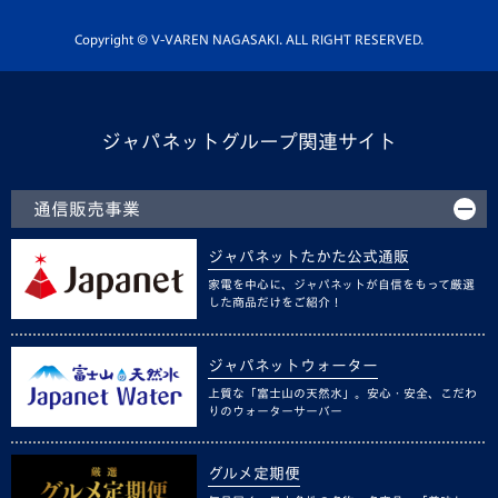
ホームタウン活動
Copyright © V-VAREN NAGASAKI. ALL RIGHT RESERVED.
ジャパネットグループ関連サイト
通信販売事業
ジャパネットたかた公式通販
家電を中心に、ジャパネットが自信をもって厳選
した商品だけをご紹介！
ジャパネットウォーター
上質な「富士山の天然水」。安心・安全、こだわ
りのウォーターサーバー
グルメ定期便