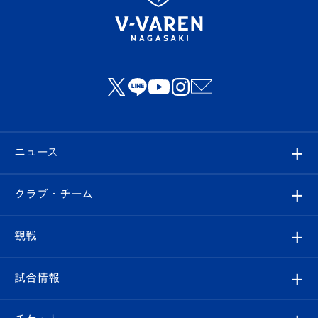
ニュース
すべて
クラブ・チーム
トップチーム
クラブプロフィール
観戦
クラブ
フィロソフィー
観戦ルール
試合情報
試合情報
クラブ概要
観戦ツアー
試合日程/結果