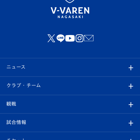
ニュース
すべて
クラブ・チーム
トップチーム
クラブプロフィール
観戦
クラブ
フィロソフィー
観戦ルール
試合情報
試合情報
クラブ概要
観戦ツアー
試合日程/結果