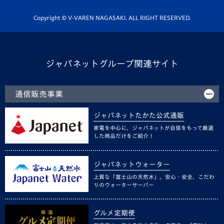
ホームタウン活動
Copyright © V-VAREN NAGASAKI. ALL RIGHT RESERVED.
ジャパネットグループ関連サイト
通信販売事業
ジャパネットたかた公式通販
家電を中心に、ジャパネットが自信をもって厳選
した商品だけをご紹介！
ジャパネットウォーター
上質な「富士山の天然水」。安心・安全、こだわ
りのウォーターサーバー
グルメ定期便