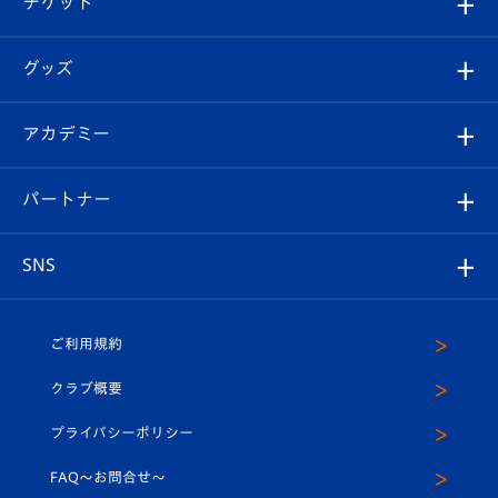
チケット
ファンクラブ
エンブレム紹介
はじめての観戦ガイド
順位表
チケット
グッズ
チケット
選手プロフィール
Revive Team
フォトギャラリー
シーズンシート
オンラインショップ
アカデミー
イベント
スタッフプロフィール
スタジアムへのアクセス
スタジアムグルメ
V-LOVERS（ファンクラブ）
2026-27ユニフォーム
メディア
育成からのお知らせ
パートナー
マスコット紹介
ヴィヴィくんの長崎おもてなしガイド
はじめての観戦ガイド
プレイヤーズスイート
店舗情報
グッズ
アカデミー
チームスケジュール
V-EXPRESS
パートナー企業一覧
SNS
（ユニフォーム入場）
ホームタウン
U-18
クラブハウス（練習場）
パートナー募集
公式Twitter
ご利用規約
アカデミー
U-15
応援メディア
法人限定 VIP BOX
ヴィヴィくんインスタグラム
クラブ概要
スクール
U-12
メディア出演情報
プライバシーポリシー
公式LINE＠
スクール
FAQ〜お問合せ〜
平和祈念活動
Youtube公式チャンネル