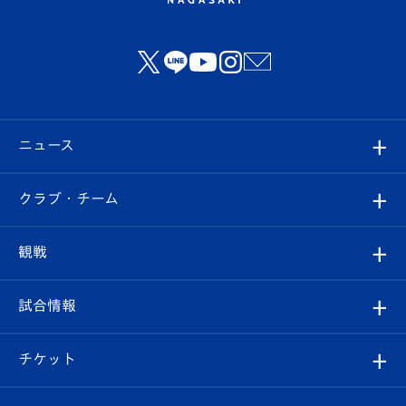
ニュース
すべて
クラブ・チーム
トップチーム
クラブプロフィール
観戦
クラブ
フィロソフィー
観戦ルール
試合情報
試合情報
クラブ概要
観戦ツアー
試合日程/結果
チケット
ファンクラブ
エンブレム紹介
はじめての観戦ガイド
順位表