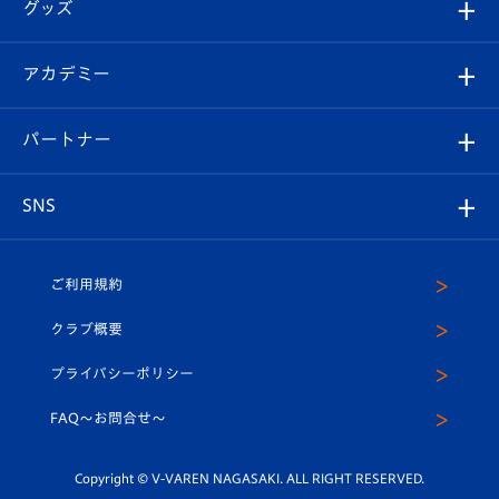
チケット
グッズ
チケット
選手プロフィール
Revive Team
フォトギャラリー
シーズンシート
オンラインショップ
アカデミー
イベント
スタッフプロフィール
スタジアムへのアクセス
スタジアムグルメ
V-LOVERS（ファンクラブ）
2026-27ユニフォーム
メディア
育成からのお知らせ
パートナー
マスコット紹介
ヴィヴィくんの長崎おもてなしガイド
はじめての観戦ガイド
プレイヤーズスイート
店舗情報
グッズ
アカデミー
チームスケジュール
V-EXPRESS
パートナー企業一覧
SNS
（ユニフォーム入場）
ホームタウン
U-18
クラブハウス（練習場）
パートナー募集
公式Twitter
ご利用規約
アカデミー
U-15
応援メディア
法人限定 VIP BOX
ヴィヴィくんインスタグラム
クラブ概要
スクール
U-12
メディア出演情報
プライバシーポリシー
公式LINE＠
スクール
FAQ〜お問合せ〜
平和祈念活動
Youtube公式チャンネル
ホームタウン活動
Copyright © V-VAREN NAGASAKI. ALL RIGHT RESERVED.