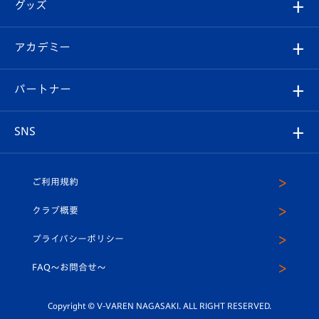
チケット
グッズ
チケット
選手プロフィール
Revive Team
フォトギャラリー
シーズンシート
オンラインショップ
アカデミー
イベント
スタッフプロフィール
スタジアムへのアクセス
スタジアムグルメ
V-LOVERS（ファンクラブ）
2026-27ユニフォーム
メディア
育成からのお知らせ
パートナー
マスコット紹介
ヴィヴィくんの長崎おもてなしガイド
はじめての観戦ガイド
プレイヤーズスイート
店舗情報
グッズ
アカデミー
チームスケジュール
V-EXPRESS
パートナー企業一覧
SNS
（ユニフォーム入場）
ホームタウン
U-18
クラブハウス（練習場）
パートナー募集
公式Twitter
ご利用規約
アカデミー
U-15
応援メディア
法人限定 VIP BOX
ヴィヴィくんインスタグラム
クラブ概要
スクール
U-12
メディア出演情報
プライバシーポリシー
公式LINE＠
スクール
FAQ〜お問合せ〜
平和祈念活動
Youtube公式チャンネル
ホームタウン活動
Copyright © V-VAREN NAGASAKI. ALL RIGHT RESERVED.