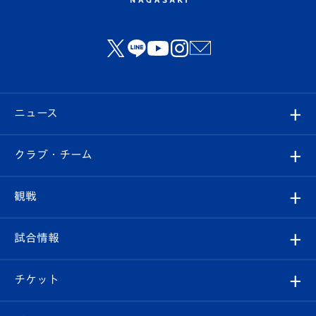
ニュース
すべて
クラブ・チーム
トップチーム
クラブプロフィール
観戦
クラブ
フィロソフィー
観戦ルール
試合情報
試合情報
クラブ概要
観戦ツアー
試合日程/結果
チケット
ファンクラブ
エンブレム紹介
はじめての観戦ガイド
順位表