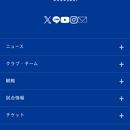
ニュース
すべて
クラブ・チーム
トップチーム
クラブプロフィール
観戦
クラブ
フィロソフィー
観戦ルール
試合情報
試合情報
クラブ概要
観戦ツアー
試合日程/結果
チケット
ファンクラブ
エンブレム紹介
はじめての観戦ガイド
順位表