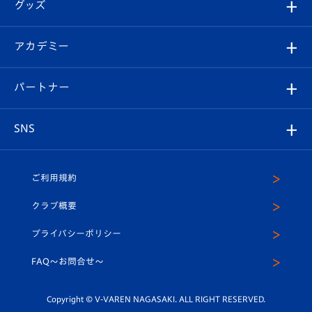
チケット
グッズ
チケット
選手プロフィール
Revive Team
フォトギャラリー
シーズンシート
オンラインショップ
アカデミー
イベント
スタッフプロフィール
スタジアムへのアクセス
スタジアムグルメ
V-LOVERS（ファンクラブ）
2026-27ユニフォーム
メディア
育成からのお知らせ
パートナー
マスコット紹介
ヴィヴィくんの長崎おもてなしガイド
はじめての観戦ガイド
プレイヤーズスイート
店舗情報
グッズ
アカデミー
チームスケジュール
V-EXPRESS
パートナー企業一覧
SNS
（ユニフォーム入場）
ホームタウン
U-18
クラブハウス（練習場）
パートナー募集
公式Twitter
ご利用規約
アカデミー
U-15
応援メディア
法人限定 VIP BOX
ヴィヴィくんインスタグラム
クラブ概要
スクール
U-12
メディア出演情報
プライバシーポリシー
公式LINE＠
スクール
FAQ〜お問合せ〜
平和祈念活動
Youtube公式チャンネル
ホームタウン活動
Copyright © V-VAREN NAGASAKI. ALL RIGHT RESERVED.